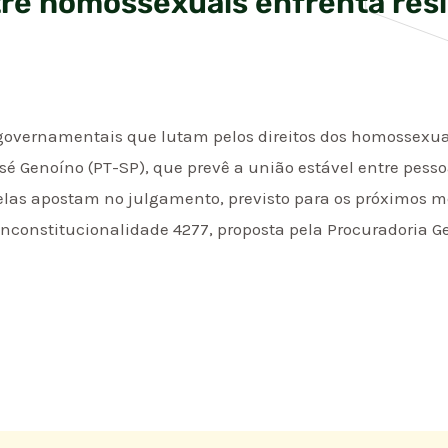
tre homossexuais enfrenta resi
 governamentais que lutam pelos direitos dos homossexua
osé Genoíno (PT-SP), que prevê a união estável entre pes
 elas apostam no julgamento, previsto para os próximos 
 Inconstitucionalidade 4277, proposta pela Procuradoria G