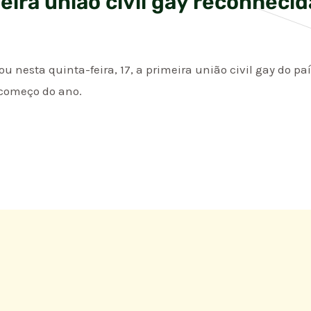
ira união civil gay reconhecid
ou nesta quinta-feira, 17, a primeira união civil gay do p
 começo do ano.