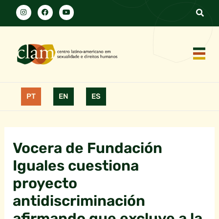
PT
EN
ES
Vocera de Fundación
Iguales cuestiona
proyecto
antidiscriminación
afirmando que excluye a la