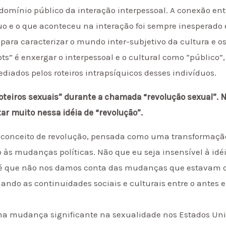
o domínio público da interação interpessoal. A conexão ent
uo e o que aconteceu na interação foi sempre inesperado 
 para caracterizar o mundo inter-subjetivo da cultura e o
ipts” é enxergar o interpessoal e o cultural como “público”
ediados pelos roteiros intrapsíquicos desses indivíduos.
roteiros sexuais” durante a chamada “revolução sexual”. 
itar muito nessa idéia de “revolução”.
o conceito de revolução, pensada como uma transformação 
 às mudanças políticas. Não que eu seja insensível à id
a é que não nos damos conta das mudanças que estavam 
do as continuidades sociais e culturais entre o antes e
ma mudança significante na sexualidade nos Estados Uni