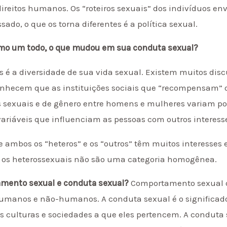
reitos humanos. Os “roteiros sexuais” dos indivíduos en
ado, o que os torna diferentes é a política sexual.
omo um todo, o que mudou em sua conduta sexual?
es é a diversidade de sua vida sexual. Existem muitos di
conhecem que as instituições sociais que “recompensam”
s sexuais e de gênero entre homens e mulheres variam por 
– variáveis que influenciam as pessoas com outros interess
ue ambos os “heteros” e os “outros” têm muitos interesse
ue os heterossexuais não são uma categoria homogênea.
amento sexual e conduta sexual?
Comportamento sexual d
manos e não-humanos. A conduta sexual é o significado 
 as culturas e sociedades a que eles pertencem. A condu