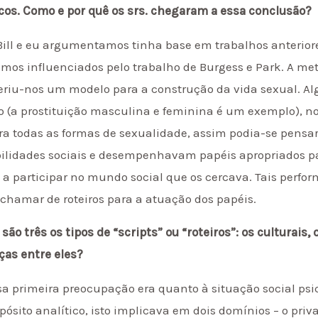
gicos. Como e por quê os srs. chegaram a essa conclusão?
Bill e eu argumentamos tinha base em trabalhos anterior
omos influenciados pelo trabalho de Burgess e Park. A met
geriu-nos um modelo para a construção da vida sexual. A
 (a prostituição masculina e feminina é um exemplo), no
ra todas as formas de sexualidade, assim podia-se pensar
ilidades sociais e desempenhavam papéis apropriados par
 participar no mundo social que os cercava. Tais perfor
hamar de roteiros para a atuação dos papéis.
o três os tipos de “scripts” ou “roteiros”: os culturais, 
ças entre eles?
a primeira preocupação era quanto à situação social psico
pósito analítico, isto implicava em dois domínios – o pri