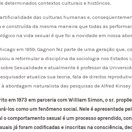
e determinados contextos culturais e históricos.
rtificialidade das culturas humanas e, conseqüentemente
da e construída da mesma maneira que todas as performance
ológico na vida sexual é que foi a novidade em nossa abo
hicago em 1959, Gagnon fez parte de uma geração que, c
sou a reformular a disciplina da sociologia nos Estados 
s sobre Sexualidade e atualmente é professor da Universi
esquisador atualiza sua teoria, fala de direitos reproduti
 à abordagem naturalista das pesquisas de Alfred Kinsey e
crito em 1973 em parceria com William Simon, o sr. prop
cará-los como um fenômeno social. Nele é apresentada pel
al o comportamento sexual é um processo aprendido, cons
xuais já foram codificadas e inscritas na consciência, d