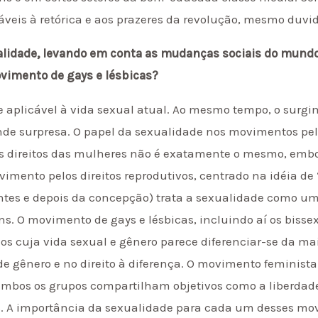
veis à retórica e aos prazeres da revolução, mesmo duvi
atualidade, levando em conta as mudanças sociais do mun
vimento de gays e lésbicas?
 e aplicável à vida sexual atual. Ao mesmo tempo, o surg
de surpresa. O papel da sexualidade nos movimentos pelos
elos direitos das mulheres não é exatamente o mesmo, em
mento pelos direitos reprodutivos, centrado na idéia de 
e antes e depois da concepção) trata a sexualidade como 
s. O movimento de gays e lésbicas, incluindo aí os bissex
os cuja vida sexual e gênero parece diferenciar-se da m
 de gênero e no direito à diferença. O movimento feminis
ambos os grupos compartilham objetivos como a liberdade
. A importância da sexualidade para cada um desses mo