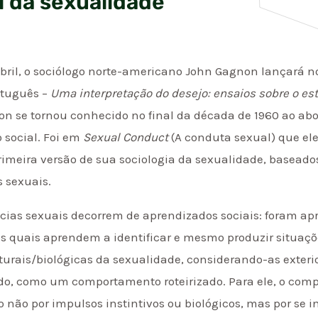
l da sexualidade
bril, o sociólogo norte-americano John Gagnon lançará no
rtuguês –
Uma interpretação do desejo: ensaios sobre o es
 se tornou conhecido no final da década de 1960 ao abor
social. Foi em
Sexual Conduct
(A conduta sexual) que ele
primeira versão de sua sociologia da sexualidade, basead
s sexuais.
cias sexuais decorrem de aprendizados sociais: foram apr
os quais aprendem a identificar e mesmo produzir situaç
rais/biológicas da sexualidade, considerando-as exterior
ido, como um comportamento roteirizado. Para ele, o co
 não por impulsos instintivos ou biológicos, mas por se in