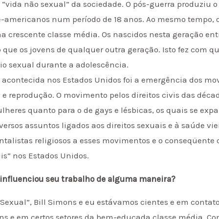
“vida não sexual” da sociedade. O pós-guerra produziu o 
e-americanos num período de 18 anos. Ao mesmo tempo, 
uma crescente classe média. Os nascidos nesta geração e
que os jovens de qualquer outra geração. Isto fez com q
o sexual durante a adolescência.
 acontecida nos Estados Unidos foi a emergência dos mo
 e reprodução. O movimento pelos direitos civis das déca
eres quanto para o de gays e lésbicas, os quais se expa
iversos assuntos ligados aos direitos sexuais e à saúde vi
talistas religiosos a esses movimentos e o conseqüente c
s” nos Estados Unidos.
” influenciou seu trabalho de alguma maneira?
exual”, Bill Simons e eu estávamos cientes e em conta
ns e em certos setores da bem-educada classe média. Com