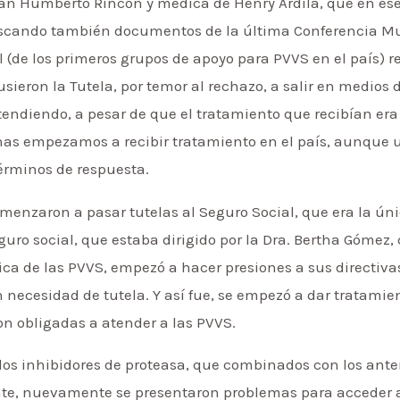
rmán Humberto Rincón y médica de Henry Ardila, que en e
uscando también documentos de la última Conferencia Mun
 (de los primeros grupos de apoyo para PVVS en el país) 
pusieron la Tutela, por temor al rechazo, a salir en medios
tendiendo, a pesar de que el tratamiento que recibían era 
onas empezamos a recibir tratamiento en el país, aunque 
términos de respuesta.
menzaron a pasar tutelas al Seguro Social, que era la ún
guro social, que estaba dirigido por la Dra. Bertha Góme
a de las PVVS, empezó a hacer presiones a sus directiva
necesidad de tutela. Y así fue, se empezó a dar tratamien
n obligadas a atender a las PVVS.
 los inhibidores de proteasa, que combinados con los ant
nte, nuevamente se presentaron problemas para acceder a