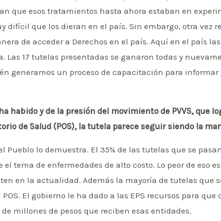
cían que esos tratamientos hasta ahora estaban en exper
y difícil que los dieran en el país. Sin embargo, otra vez 
anera de acceder a Derechos en el país. Aquí en el país la
a. Las 17 tutelas presentadas se ganaron todas y nuevam
én generamos un proceso de capacitación para informar y
a habido y de la presión del movimiento de PVVS, que log
atorio de Salud (POS), la tutela parece seguir siendo la m
del Pueblo lo demuestra. El 35% de las tutelas que se pas
e el tema de enfermedades de alto costo. Lo peor de eso e
ten en la actualidad. Además la mayoría de tutelas que s
l POS. El gobierno le ha dado a las EPS recursos para que
de millones de pesos que reciben esas entidades.