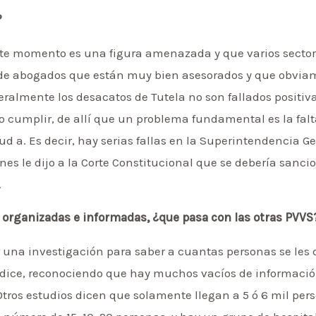
?
ste momento es una figura amenazada y que varios sector
de abogados que están muy bien asesorados y que obvia
eralmente los desacatos de Tutela no son fallados positiv
o cumplir, de allí que un problema fundamental es la falta
ud a. Es decir, hay serias fallas en la Superintendencia G
s le dijo a la Corte Constitucional que se debería sanci
.
s organizadas e informadas, ¿que pasa con las otras PVVS
una investigación para saber a cuantas personas se les d
 dice, reconociendo que hay muchos vacíos de información,
tros estudios dicen que solamente llegan a 5 ó 6 mil pers