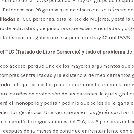
úmero de 15, 10, 20 personas, y hay un grupo de hospita
s. Entonces son 28 grupos que no alcanzan un número de 
iliadas a 1000 personas, esta la Red de Mujeres, y está la 
o de activistas y de personas que están vinculadas y org
stadísticas del gobierno se supone que hay 40 mil PVVS.
el TLC (Tratado de Libre Comercio) y todo el problema d
co acceso, porque uno de los mayores argumentos que si
compras centralizadas y la existencia de medicamentos g
o, rebajar los costos para adquirir medicamentos innov
dan los años de protección de las patentes, lo que signifi
á el monopolio y podrán pedir lo que se les dé la gana e
alen los genéricos. Una vez que salen los genéricos, han
 En el comité de negociaciones del TLC, las 3 personas del 
n, después de 16 meses de continuo enfrentamiento con el