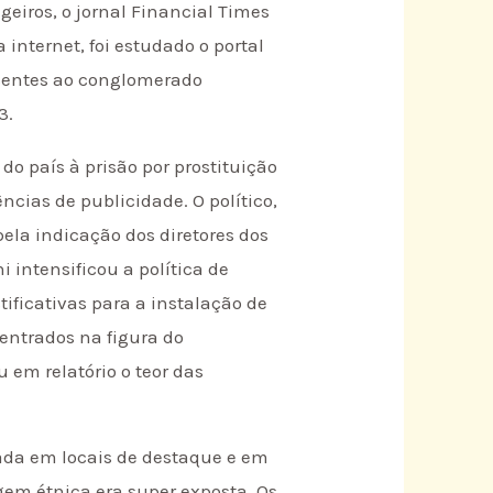
ngeiros, o jornal Financial Times
internet, foi estudado o portal
tencentes ao conglomerado
3.
do país à prisão por prostituição
ncias de publicidade. O político,
pela indicação dos diretores dos
i intensificou a política de
tificativas para a instalação de
entrados na figura do
em relatório o teor das
iada em locais de destaque e em
igem étnica era super exposta. Os