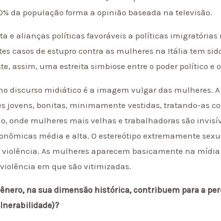
 80% da população forma a opinião baseada na televisão.
 e alianças políticas favoráveis a políticas imigratórias
es casos de estupro contra as mulheres na Itália tem sid
ste, assim, uma estreita simbiose entre o poder político e
no discurso midiático é a imagem vulgar das mulheres. 
s jovens, bonitas, minimamente vestidas, tratando-as c
o, onde mulheres mais velhas e trabalhadoras são invisí
onômicas média e alta. O estereótipo extremamente sexua
a violência. As mulheres aparecem basicamente na mídia
violência em que são vitimizadas.
gênero, na sua dimensão histórica, contribuem para a pe
ulnerabilidade)?