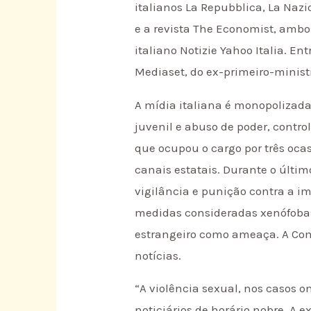
italianos La Repubblica, La Nazio
e a revista The Economist, ambos
italiano Notizie Yahoo Italia. En
Mediaset, do ex-primeiro-ministro
A mídia italiana é monopolizada.
juvenil e abuso de poder, contro
que ocupou o cargo por três ocas
canais estatais. Durante o últim
vigilância e punição contra a imi
medidas consideradas xenófobas,
estrangeiro como ameaça. A Comi
notícias.
“A violência sexual, nos casos 
noticiários de horário nobre. A 