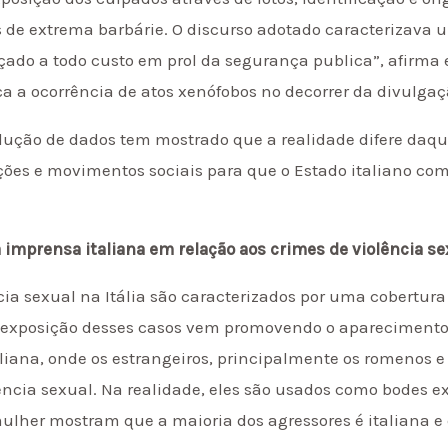
s de extrema barbárie. O discurso adotado caracterizava
açado a todo custo em prol da segurança publica”, afirma
ca a ocorrência de atos xenófobos no decorrer da divulgaç
odução de dados tem mostrado que a realidade difere daq
ções e movimentos sociais para que o Estado italiano c
 imprensa italiana em relação aos crimes de violência se
ia sexual na Itália são caracterizados por uma cobertura
er exposição desses casos vem promovendo o apareciment
liana, onde os estrangeiros, principalmente os romenos e
ência sexual. Na realidade, eles são usados como bodes ex
 mulher mostram que a maioria dos agressores é italiana e