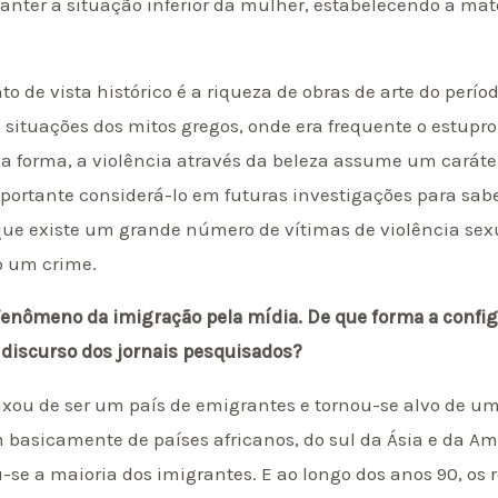
nter a situação inferior da mulher, estabelecendo a ma
o de vista histórico é a riqueza de obras de arte do perío
ituações dos mitos gregos, onde era frequente o estupro,
sa forma, a violência através da beleza assume um carát
mportante considerá-lo em futuras investigações para sab
 que existe um grande número de vítimas de violência se
o um crime.
fenômeno da imigração pela mídia. De que forma a config
 discurso dos jornais pesquisados?
eixou de ser um país de emigrantes e tornou-se alvo de um
 basicamente de países africanos, do sul da Ásia e da Amé
-se a maioria dos imigrantes. E ao longo dos anos 90, o