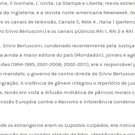
ne, Il Giornale, L`Unita, La Stampa e Liberta; meios estra
 da Inglaterra, e a revista norte-americana Newsweek. Na 
tre os canais de televisão, Canale 5, Rete 4 , Italia 1 (per
 Silvio Berlusconi) e os canais públicos RAI 1, RAI 2 e RAI 
 Silvio Berlusconi, condenado recentemente pela Justiça 
la ainda a maior editora do país (Mondadori), jornais e agê
iões (1994-1995; 2001-2006; 2002-2011), era o responsável 
o mandato, o governo de centro-direita de Silvio Berluscon
gração. A violência de gênero integrou o repertório de jus
 tendo em vista a difusão midiática de pânicos morais c
ssão Européia contra o Racismo e Intolerância condenou 
onde os estrangeiros eram os supostos culpados, era notic
exposição dos culpados através de fotos, identificação e or