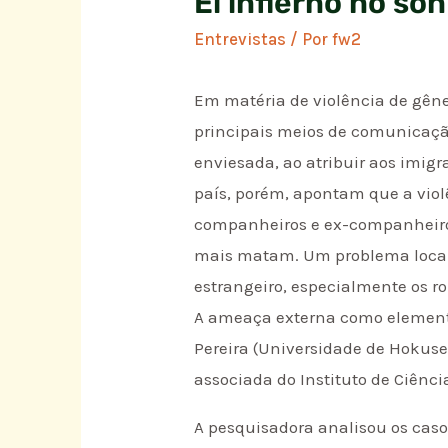
El infierno no son
Entrevistas
/ Por
fw2
Em matéria de violência de gêner
principais meios de comunicaçã
enviesada, ao atribuir aos imigr
país, porém, apontam que a viol
companheiros e ex-companheiros
mais matam. Um problema localiz
estrangeiro, especialmente os ro
A ameaça externa como elemento 
Pereira (Universidade de Hokus
associada do Instituto de Ciênc
A pesquisadora analisou os casos