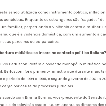
 está sendo utilizada como instrumento político, inflacio
 xenófobas. Enquanto os estrangeiros são “caçados” do l
 muro familiar, perpetuando a violência contra a mulher. 
Itália, que é a violência doméstica, com um aumento a c
 seus parceiros ou ex-parceiros.
ertura midiática se insere no contexto político italiano
 Silvio Berlusconi detém o poder do monopólio midiático n
, Berlusconi foi o primeiro-ministro que durante mais t
 o período de 1994 a 1995, o segundo governo de 2001 a 200
 cargo por causa de processos judiciais.
De acordo com Emma Bonino, vice-presidente do Senado it
ais e da televisão estatal. Quem aponta os diretores dos t