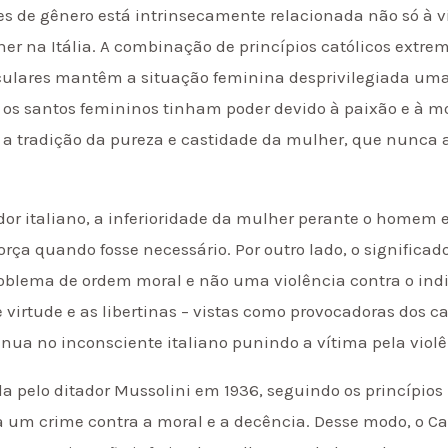
es de gênero está intrinsecamente relacionada não só à 
her na Itália. A combinação de princípios católicos extr
eculares mantêm a situação feminina desprivilegiada um
e os santos femininos tinham poder devido à paixão e à 
a tradição da pureza e castidade da mulher, que nunca
or italiano, a inferioridade da mulher perante o homem er
ça quando fosse necessário. Por outro lado, o significado
oblema de ordem moral e não uma violência contra o indi
 virtude e as libertinas – vistas como provocadoras dos 
nua no inconsciente italiano punindo a vítima pela violê
ada pelo ditador Mussolini em 1936, seguindo os princípios 
a um crime contra a moral e a decência. Desse modo, o Ca