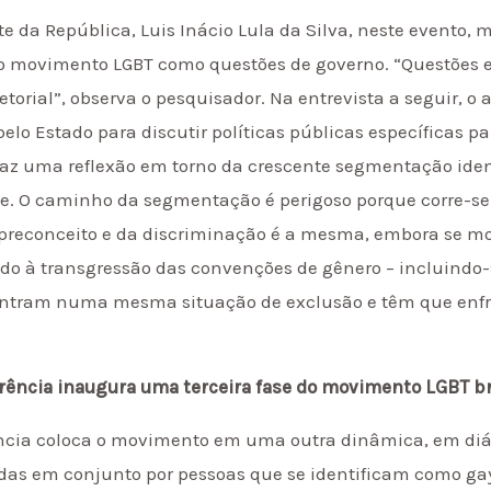
te da República, Luis Inácio Lula da Silva, neste evento,
 do movimento LGBT como questões de governo. “Questões 
torial”, observa o pesquisador. Na entrevista a seguir, o 
elo Estado para discutir políticas públicas específicas pa
faz uma reflexão em torno da crescente segmentação iden
e. O caminho da segmentação é perigoso porque corre-se o
 preconceito e da discriminação é a mesma, embora se m
ido à transgressão das convenções de gênero – incluindo-
ncontram numa mesma situação de exclusão e têm que en
erência inaugura uma terceira fase do movimento LGBT br
ncia coloca o movimento em uma outra dinâmica, em diá
das em conjunto por pessoas que se identificam como gays,