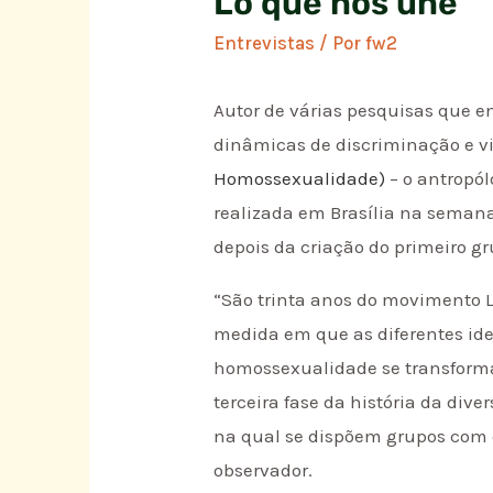
Lo que nos une
Entrevistas
/ Por
fw2
Autor de várias pesquisas que en
dinâmicas de discriminação e v
Homossexualidade)
– o antropól
realizada em Brasília na semana
depois da criação do primeiro g
“São trinta anos do movimento 
medida em que as diferentes ide
homossexualidade se transforma
terceira fase da história da div
na qual se dispõem grupos com e
observador.