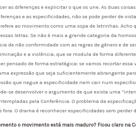
er as diferenças e explicitar o que os une. As duas cois
renças e as especificidades, não se pode perder de vist
 refere ao movimento como uma sopa de letrinhas. Acho 
 essas letras. Se não é mais a grande categoria da homoss
cia de não conformidade com as regras de gênero e de sex
iminação e a violência, que se modula de forma diferent
 ser pensado de forma estratégica: se vamos recortar essa 
 uma expressão que seja suficientemente abrangente par
ssão que negue a especificidade nem cair num especifism
ode-se desenvolver o argumento de que exista uma “inters
empladas pela Conferência. O problema da especificação 
 fora. O drama é reconhecer especificidades sem perder 
momento o movimento está mais maduro? Ficou claro na C