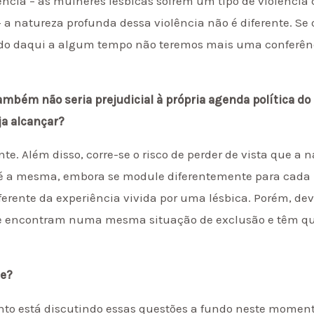
lência – as mulheres lésbicas sofrem um tipo de violênc
 – a natureza profunda dessa violência não é diferente. S
o daqui a algum tempo não teremos mais uma conferênci
ambém não seria prejudicial à própria agenda política d
ja alcançar?
te. Além disso, corre-se o risco de perder de vista que a 
 é a mesma, embora se module diferentemente para cada i
iferente da experiência vivida por uma lésbica. Porém, d
s se encontram numa mesma situação de exclusão e têm 
te?
nto está discutindo essas questões a fundo neste moment