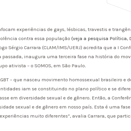
focam experiências de gays, lésbicas, travestis e trangê
iolência contra essa população
(veja a pesquisa Política, 
ogo Sérgio Carrara (CLAM/IMS/UERJ) acredita que a I Con
 passada, inaugura uma terceira fase na história do movi
rupo ativista – o SOMOS, em São Paulo.
LGBT – que nasceu movimento homossexual brasileiro e de
ntidades iam se constituindo no plano político e se dife
sse em diversidade sexual e de gênero. Então, a Confer
ersidade sexual e de gênero em nosso país. Esta é uma fase
xperiências muito diferentes”, avalia Carrara, que part