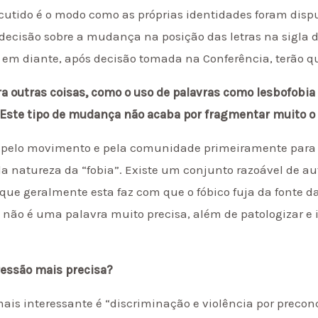
cutido é o modo como as próprias identidades foram disp
decisão sobre a mudança na posição das letras na sigla 
ra em diante, após decisão tomada na Conferência, terão 
a outras coisas, como o uso de palavras como lesbofobia 
 Este tipo de mudança não acaba por fragmentar muito 
a pelo movimento e pela comunidade primeiramente para v
da natureza da “fobia”. Existe um conjunto razoável de aut
que geralmente esta faz com que o fóbico fuja da fonte da
a não é uma palavra muito precisa, além de patologizar e
ressão mais precisa?
s interessante é “discriminação e violência por preconc