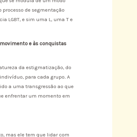
ia que se modula de um modo
e o processo de segmentação
a LGBT, e sim uma L, uma T e
o movimento e às conquistas
natureza da estigmatização, do
ndivíduo, para cada grupo. A
evido a uma transgressão ao que
que enfrentar um momento em
o, mas ele tem que lidar com