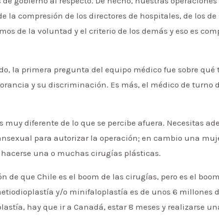
s de gobierno al respecto. De hecho, nuestras operacione
 la compresión de los directores de hospitales, de los de 
os de la voluntad y el criterio de los demás y eso es co
ado, la primera pregunta del equipo médico fue sobre qué 
norancia y su discriminación. Es más, el médico de turno
es muy diferente de lo que se percibe afuera. Necesitas ad
ransexual para autorizar la operación; en cambio una muj
e hacerse una o muchas cirugías plásticas.
ión de que Chile es el boom de las cirugías, pero es el boo
etiodioplastía y/o minifaloplastía es de unos 6 millone
plastía, hay que ir a Canadá, estar 8 meses y realizarse 