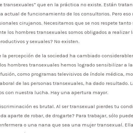
 transexuales” que en la práctica no existe. Están tratan
a actual de funcionamiento de los consultorios. Pero eso
esionales cirujanos. Necesitamos que se nos respete tant
e los hombres transexuales somos obligados a realizar l
roductivos y sexuales? No existen.
ue la percepción de la sociedad ha cambiado considerabl
 los hombres transexuales hemos logrado sensibilizar a la
difusión, como programas televisivos de índole médica, m
laboral de las personas transexuales, ha dado resultado. L
 con nuestra lucha. Hay una apertura mayor.
iscriminación es brutal. Al ser transexual pierdes tu con
da aparte de robar, de drogarte? Para trabajar, sólo puede
 enfermera o una nana que sea una mujer transexual. Ell