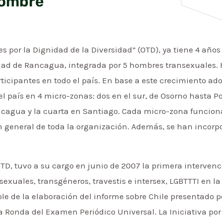
nombre
 por la Dignidad de la Diversidad” (OTD), ya tiene 4 años 
udad de Rancagua, integrada por 5 hombres transexuales.
rticipantes en todo el país. En base a este crecimiento 
 el país en 4 micro-zonas: dos en el sur, de Osorno hasta 
ancagua y la cuarta en Santiago. Cada micro-zona funcio
n general de toda la organización. Además, se han incorp
OTD, tuvo a su cargo en junio de 2007 la primera interven
nsexuales, transgéneros, travestis e intersex, LGBTTTI en 
 de la elaboración del informe sobre Chile presentado por
a Ronda del Examen Periódico Universal. La Iniciativa po