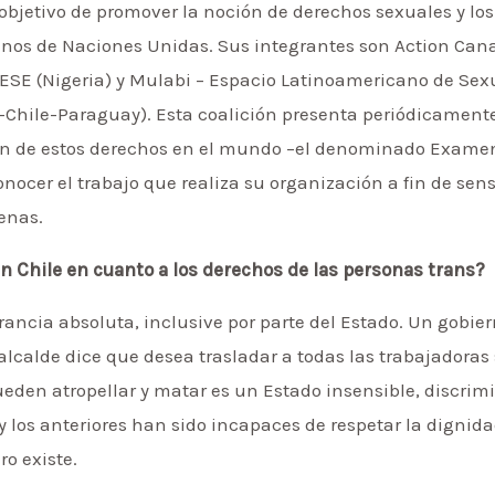
 objetivo de promover la noción de derechos sexuales y lo
nos de Naciones Unidas. Sus integrantes son Action Can
ESE (Nigeria) y Mulabi – Espacio Latinoamericano de Sex
Chile-Paraguay). Esta coalición presenta periódicamente
ón de estos derechos en el mundo –el denominado Examen
cer el trabajo que realiza su organización a fin de sensi
enas.
en Chile en cuanto a los derechos de las personas trans?
rancia absoluta, inclusive por parte del Estado. Un gobi
lcalde dice que desea trasladar a todas las trabajadora
ueden atropellar y matar es un Estado insensible, discrim
 y los anteriores han sido incapaces de respetar la dignid
o existe.