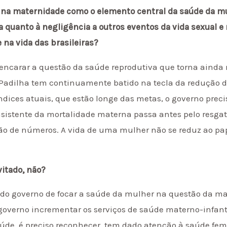
 na maternidade como o elemento central da saúde da m
 quanto à negligência a outros eventos da vida sexual e
 na vida das brasileiras?
encarar a questão da saúde reprodutiva que torna ainda 
 Padilha tem continuamente batido na tecla da redução 
ndices atuais, que estão longe das metas, o governo preci
istente da mortalidade materna passa antes pelo resgate
 de números. A vida de uma mulher não se reduz ao pap
itado, não?
ia do governo de focar a saúde da mulher na questão da m
governo incrementar os serviços de saúde materno-infant
úde, é preciso reconhecer, tem dado atenção à saúde femi