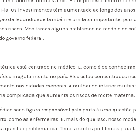
 tem caído nos últimos anos. É um processo lento e, sobr
uzi-la. Os investimentos têm aumentado ao longo dos ano
uição da fecundidade também é um fator importante, pois
os riscos. Mas temos alguns problemas no modelo de sa
o governo federal.
tétrica está centrado no médico. E, como é de conhecime
uídos irregularmente no país. Eles estão concentrados no
mento nas cidades menores. A mulher do interior muitas v
ória complicada que aumenta os riscos de morte materna.
édico ser a figura responsável pelo parto é uma questão 
rto, como as enfermeiras. E, mais do que isso, nosso mode
uma questão problemática. Temos muitos problemas para