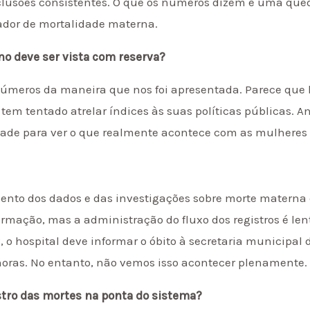
clusões consistentes. O que os números dizem é uma que
ador de mortalidade materna.
o deve ser vista com reserva?
úmeros da maneira que nos foi apresentada. Parece que h
 tem tentado atrelar índices às suas políticas públicas. 
ade para ver o que realmente acontece com as mulheres 
to dos dados e das investigações sobre morte materna d
rmação, mas a administração do fluxo dos registros é l
8
, o hospital deve informar o óbito à secretaria municipal
horas. No entanto, não vemos isso acontecer plenamente.
stro das mortes na ponta do sistema?