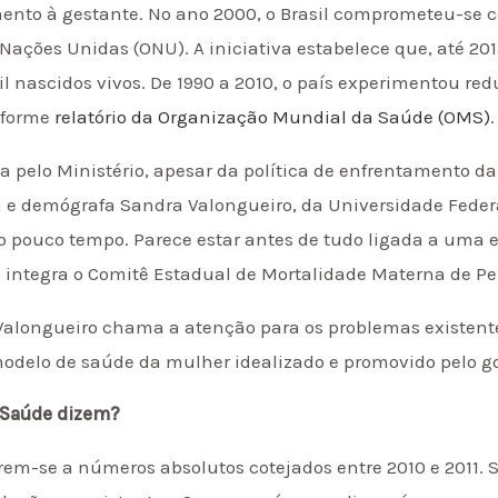
mento à gestante. No ano 2000, o Brasil comprometeu-se 
ações Unidas (ONU). A iniciativa estabelece que, até 201
l nascidos vivos. De 1990 a 2010, o país experimentou red
onforme
relatório da Organização Mundial da Saúde (OMS)
.
a pelo Ministério, apesar da política de enfrentamento da
 e demógrafa Sandra Valongueiro, da Universidade Feder
 pouco tempo. Parece estar antes de tudo ligada a uma es
que integra o Comitê Estadual de Mortalidade Materna de 
Valongueiro chama a atenção para os problemas existen
modelo de saúde da mulher idealizado e promovido pelo go
a Saúde dizem?
erem-se a números absolutos cotejados entre 2010 e 2011.