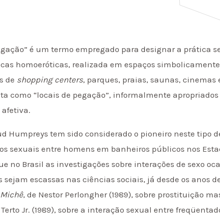
egação” é um termo empregado para designar a prática s
icas homoeróticas, realizada em espaços simbolicament
os de
shopping centers
, parques, praias, saunas, cinemas 
ta como “locais de pegação”, informalmente apropriados 
 afetiva.
d Humpreys tem sido considerado o pioneiro neste tipo d
ros sexuais entre homens em banheiros públicos nos Esta
e no Brasil as investigações sobre interações de sexo o
s sejam escassas nas ciências sociais, já desde os anos 
 Michê
, de Nestor Perlongher (1989), sobre prostituição m
o Terto Jr. (1989), sobre a interação sexual entre freqüent