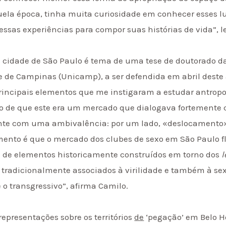
la época, tinha muita curiosidade em conhecer esses lu
sas experiências para compor suas histórias de vida”, l
a cidade de São Paulo é tema de uma tese de doutorado d
e de Campinas (Unicamp), a ser defendida em abril deste
rincipais elementos que me instigaram a estudar antrop
ão de que este era um mercado que dialogava fortemente
nte com uma ambivalência: por um lado, «deslocamento» 
ento é que o mercado dos clubes de sexo em São Paulo fl
e de elementos historicamente construídos em torno dos
l
 tradicionalmente associados à virilidade e também à s
 o transgressivo”, afirma Camilo.
representações sobre os territórios
de
‘pegação’ em Belo Ho