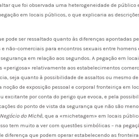
saltar que foi observada uma heterogeneidade de público 
egação em locais públicos, o que explicaria as descriçõe
e pode ser ressaltado quanto às diferenças apontadas p
s e não-comerciais para encontros sexuais entre homens é
 segurança em relação aos segundos. A pegação em locai
s «perigosa» relativamente aos estabelecimentos comerci
ícia, seja quanto à possibilidade de assaltos ou mesmo d
 noção de exposição pessoal e corporal fronteiriça em lo
u excitante por conta do perigo que evoca, e pela possibi
icações do ponto de vista da segurança que não são menos
 Negócio do Michê
, que a «michetagem» em locais públic
 isso tem muito a ver com questões simbólicas – na pegaç
e diferença que podem operar estabelecendo as fronteiras 