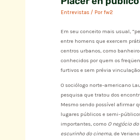
Placer en público
Entrevistas
/ Por
fw2
Em seu conceito mais usual, “p
entre homens que exercem prát
centros urbanos, como banheir
conhecidos por quem os freqüen
furtivos e sem prévia vinculação
O sociólogo norte-americano Lau
pesquisa que tratou dos encont
Mesmo sendo possível afirmar qu
lugares públicos e semi-público
importantes, como
O negócio do
escurinho do cinema
, de Verian