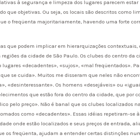
elativas à segurança e limpeza dos lugares parecem esta
do que objetivas. Ou seja, os locais são descritos como l
ue o freqüenta majoritariamente, havendo uma forte corr
nças que podem implicar em hierarquizações contextuais,
s regiões da cidade de São Paulo. Os clubes do centro da
lugares «decadentes», «sujos», «mal freqüentados». Par
«que se cuida». Muitos me disseram que neles não encon
», «desinteressante». Os homens «desejáveis» ou «iguais
elecimentos que estão fora do centro da cidade, que por c
co pelo preço». Não é banal que os clubes localizados na
tomados como «decadentes». Essas idéias repetiram-se à 
cidade onde estão localizados e seus preços de entrada, a
que os freqüenta, ajudam a entender certas distinções n