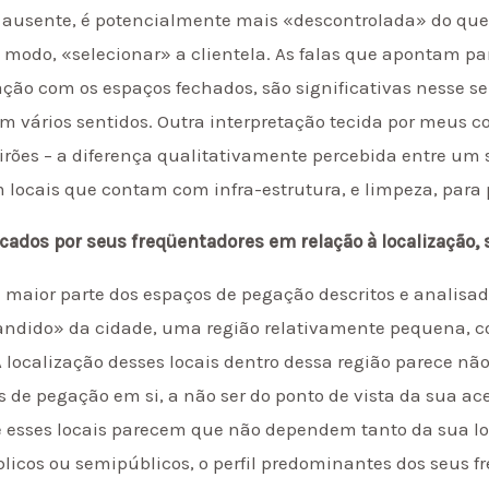
ja ausente, é potencialmente mais «descontrolada» do qu
to modo, «selecionar» a clientela. As falas que apontam pa
ção com os espaços fechados, são significativas nesse s
em vários sentidos. Outra interpretação tecida por meus co
irões – a diferença qualitativamente percebida entre um 
 locais que contam com infra-estrutura, e limpeza, para p
cados por seus freqüentadores em relação à localização,
a maior parte dos espaços de pegação descritos e analisa
andido» da cidade, uma região relativamente pequena, 
localização desses locais dentro dessa região parece não
 de pegação em si, a não ser do ponto de vista da sua ace
e esses locais parecem que não dependem tanto da sua lo
blicos ou semipúblicos, o perfil predominantes dos seus f