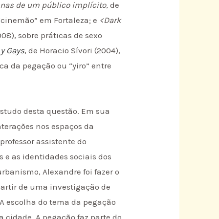
nas de um público implícito
, de
 “cinemão” em Fortaleza; e
<
Dark
008), sobre práticas de sexo
 y Gays
, de Horacio Sívori (2004),
ica da pegação ou “yiro” entre
estudo desta questão. Em sua
interações nos espaços da
professor assistente do
s e as identidades sociais dos
rbanismo, Alexandre foi fazer o
partir de uma investigação de
 “A escolha do tema da pegação
 cidade. A pegação faz parte do