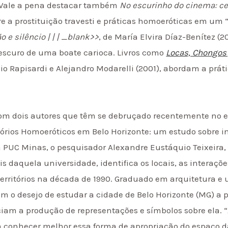
. Vale a pena destacar também
No escurinho do cinema: ce
bre a prostituição travesti e práticas homoeróticas em um
 e silêncio | | | _blank>>
, de María Elvira Díaz-Benítez (2
escuro de uma boate carioca. Livros como
Locas, Chongos
vio Rapisardi e Alejandro Modarelli (2001), abordam a prát
 com dois autores que têm se debruçado recentemente no 
itórios Homoeróticos em Belo Horizonte: um estudo sobre 
 PUC Minas, o pesquisador Alexandre Eustáquio Teixeira, 
 daquela universidade, identifica os locais, as interaçõe
erritórios na década de 1990. Graduado em arquitetura e u
m o desejo de estudar a cidade de Belo Horizonte (MG) a 
iam a produção de representações e símbolos sobre ela.
 conhecer melhor essa forma de apropriação do espaço da