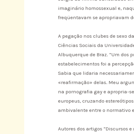
imaginário homossexual e, naque
freqüentavam se apropriavam des
A pegação nos clubes de sexo d
Ciências Sociais da Universidad
Albuquerque de Braz. “Um dos p
estabelecimentos foi a percepç
Sabia que lidaria necessariame
«reafirmação» delas. Meu argum
na pornografia gay e apropria-s
europeus, cruzando estereótipos
ambivalente entre o normativo e
Autores dos artigos “Discursos e 