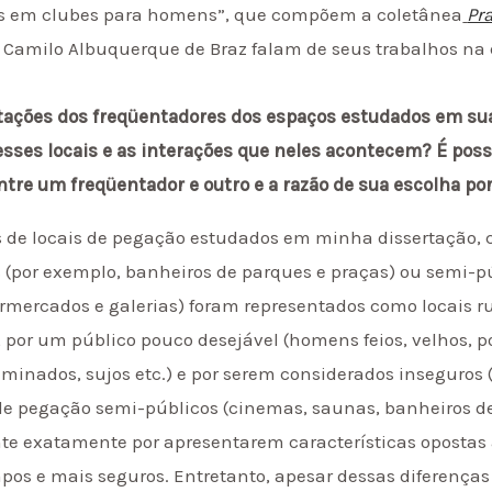
ças em clubes para homens”, que compõem a coletânea
Pr
 Camilo Albuquerque de Braz falam de seus trabalhos na e
entações dos freqüentadores dos espaços estudados em su
sses locais e as interações que neles acontecem? É possí
ntre um freqüentador e outro e a razão de sua escolha por
s de locais de pegação estudados em minha dissertação, 
 (por exemplo, banheiros de parques e praças) ou semi-p
rmercados e galerias) foram representados como locais r
 por um público pouco desejável (homens feios, velhos, p
uminados, sujos etc.) e por serem considerados inseguros 
is de pegação semi-públicos (cinemas, saunas, banheiros d
e exatamente por apresentarem características opostas 
mpos e mais seguros. Entretanto, apesar dessas diferenç