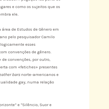
gares e como os sujeitos que os
embra ele.
a área de Estudos de Gênero em
 ano pelo pesquisador Camilo
ologicamente esses
 com convenções de gênero.
de convenções, por outro,
erta com «fetiches» presentes
eather bars
norte-americanos e
exualidade gay, numa relação
rizonte” e “Silêncio, Suor e