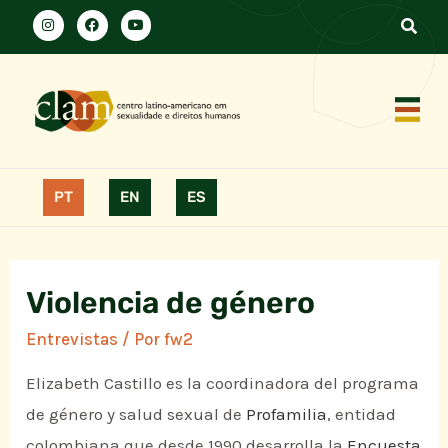
PT
EN
ES
Violencia de género
Entrevistas
/ Por
fw2
Elizabeth Castillo es la coordinadora del programa
de género y salud sexual de
Profamilia
, entidad
colombiana que desde 1990 desarrolla la
Encuesta