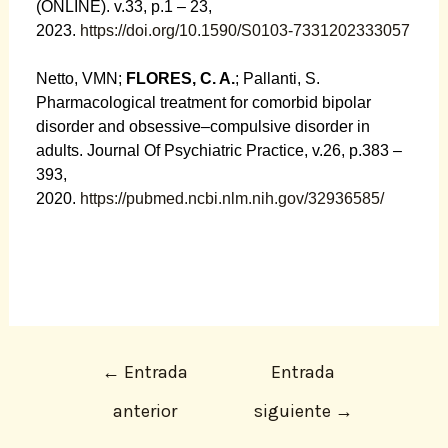
(ONLINE). v.33, p.1 – 23,
2023.
https://doi.org/10.1590/S0103-7331202333057
Netto, VMN;
FLORES, C. A.
; Pallanti, S.
Pharmacological treatment for comorbid bipolar
disorder and obsessive–compulsive disorder in
adults. Journal Of Psychiatric Practice, v.26, p.383 –
393,
2020.
https://pubmed.ncbi.nlm.nih.gov/32936585/
←
Entrada
Entrada
anterior
siguiente
→