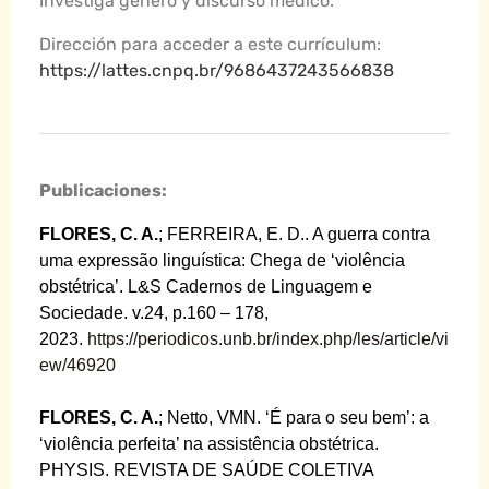
Investiga género y discurso médico.
Dirección para acceder a este currículum:
https://lattes.cnpq.br/9686437243566838
Publicaciones:
FLORES, C. A.
; FERREIRA, E. D.. A guerra contra
uma expressão linguística: Chega de ‘violência
obstétrica’. L&S Cadernos de Linguagem e
Sociedade. v.24, p.160 – 178,
2023.
https://periodicos.unb.br/index.php/les/article/vi
ew/46920
FLORES, C. A.
; Netto, VMN. ‘É para o seu bem’: a
‘violência perfeita’ na assistência obstétrica.
PHYSIS. REVISTA DE SAÚDE COLETIVA