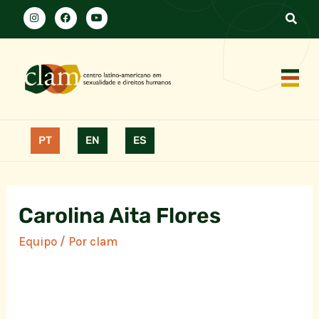
PT
EN
ES
Carolina Aita Flores
Equipo
/ Por
clam