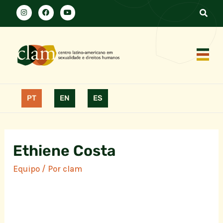
PT
EN
ES
Ethiene Costa
Equipo
/ Por
clam