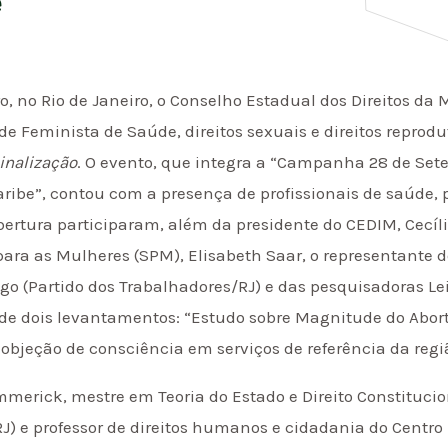
e
, no Rio de Janeiro, o Conselho Estadual dos Direitos da
ede Feminista de Saúde, direitos sexuais e direitos reprod
inalização
. O evento, que integra a “Campanha 28 de Set
aribe”, contou com a presença de profissionais de saúde, 
bertura participaram, além da presidente do CEDIM, Cecíli
 para as Mulheres (SPM), Elisabeth Saar, o representante 
o (Partido dos Trabalhadores/RJ) e das pesquisadoras Leil
de dois levantamentos: “Estudo sobre Magnitude do Aborto
 objeção de consciência em serviços de referência da regi
merick, mestre em Teoria do Estado e Direito Constitucio
RJ) e professor de direitos humanos e cidadania do Centro