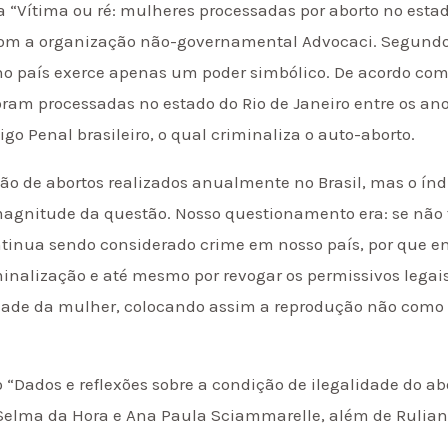
 “Vítima ou ré: mulheres processadas por aborto no estado
com a organização não-governamental Advocaci. Segundo R
no país exerce apenas um poder simbólico. De acordo com
ram processadas no estado do Rio de Janeiro entre os ano
igo Penal brasileiro, o qual criminaliza o auto-aborto.
o de abortos realizados anualmente no Brasil, mas o índ
magnitude da questão. Nosso questionamento era: se não
tinua sendo considerado crime em nosso país, por que en
inalização e até mesmo por revogar os permissivos legai
lidade da mulher, colocando assim a reprodução não como
“Dados e reflexões sobre a condição de ilegalidade do a
Selma da Hora e Ana Paula Sciammarelle, além de Rulian, 