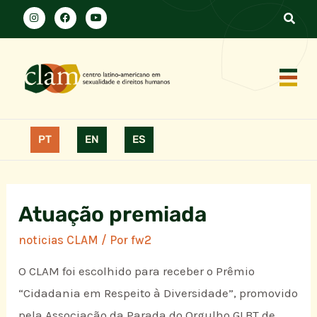
PT
EN
ES
Atuação premiada
noticias CLAM
/ Por
fw2
O CLAM foi escolhido para receber o Prêmio
“Cidadania em Respeito à Diversidade”, promovido
pela Associação da Parada do Orgulho GLBT de