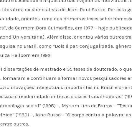
íduo e sociedade e a questão das trajetórias individuais, 
a literatura existencialista de Jean-Paul Sartre. Por esta 
ualidade, orientou uma das primeiras teses sobre homoss
os”, de Carmem Dora Guimarães, em 1977 – hoje publicad
nd Universitária). Além disso, orientou vários outros t
quisa no Brasil, como “Dois é par: conjugalidade, gênero 
uiza Heilborn em 1992.
 61 dissertações de mestrado e 35 teses de doutorado, o q
ez, formaram e continuam a formar novos pesquisadores 
oduziu inovações intelectuais importantes no Brasil e or
pessoa e modernidade entre as classes trabalhadoras” (1985
tropologia social” (1998) –, Myriam Lins de Barros – “Te
hice” (1980) –, Jane Russo – "O corpo contra a palavra: a
 entre outros.