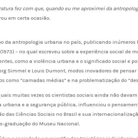
eratura fez com que, quando eu me aproximei da antropologi
brou em certa ocasião.
o da antropologia urbana no país, publicando inúmeros li
 (1973) – no qual escreveu sobre a experiência social de
es, como a violência urbana e o significado social e polí
eorg Simmel e Louis Dumont, modos inovadores de pensar
tos como “camadas médias” e na problematização do “desv
uais muitas vezes os cientistas sociais ainda não davam
da urbana e a segurança pública, influenciou o pensamento
o das Ciências Sociais no Brasil e sua internacionalizaçã
ós-graduação do Museu Nacional.