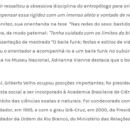
r ressaltou a obsessiva disciplina do antropólogo para or
mpensar essa rigidez com um imenso afeto e vontade de nos
nitez, sua orientanda na tese "Nas redes do sexo: bastido
ava, de modo paternal:
"Tenha cuidado com os limites do bi
ertação de mestrado "O baile funk: festas e estilos de v
 o orientador a acompanhá-lo a um baile funk no subúrbi
a no Museu Nacional, Adrianna Vianna destaca que o bo
al, Gilberto Velho ocupou posições importantes: foi presid
sta social a ser incorporado à Academia Brasileira de Ciênc
mbito das ciências exatas e naturais. Foi condecorado c
dador, em 1995, e com o grau Grã-Cruz, em 2000, da Presi
dor da Ordem do Rio Branco, do Ministério das Relações 