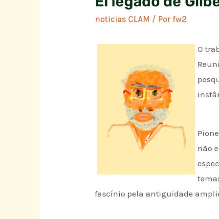
El legado de Gilb
noticias CLAM
/ Por
fw2
O tra
Reuni
pesqu
instâ
Pione
não e
espec
temas
fascínio pela antiguidade ampli