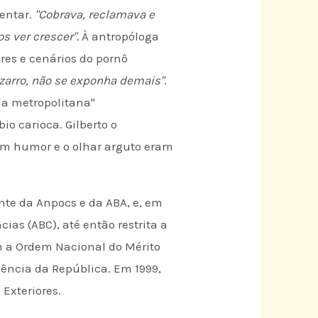
ientar.
"Cobrava, reclamava e
 ver crescer".
À antropóloga
res e cenários do pornô
zarro, não se exponha demais"
.
ida metropolitana"
o carioca. Gilberto o
m humor e o olhar arguto eram
ente da Anpocs e da ABA, e, em
ias (ABC), até então restrita a
om a Ordem Nacional do Mérito
dência da República. Em 1999,
Exteriores.