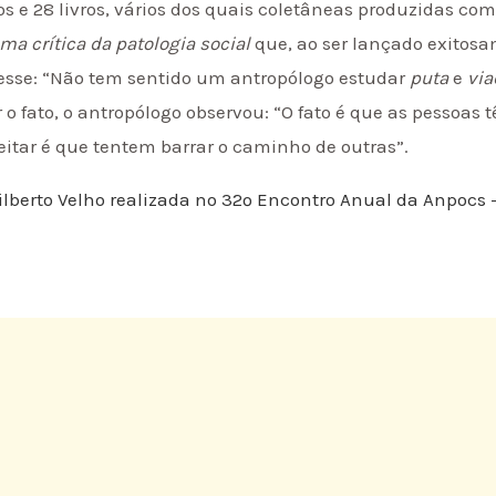
os e 28 livros, vários dos quais coletâneas produzidas c
ma crítica da patologia social
que, ao ser lançado exitosa
sesse: “Não tem sentido um antropólogo estudar
puta
e
via
 o fato, o antropólogo observou: “O fato é que as pessoas t
eitar é que tentem barrar o caminho de outras”.
ilberto Velho realizada no 32º Encontro Anual da Anpocs 