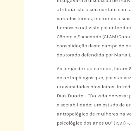
Instigava-o a discussão de indiv
atribuía isto a seu contato com 
variados temas, incluindo a sex
homossexual visto por entendid
Gênero e Sociedade (CLAM/Garamo
consolidação deste campo de pes
doutorado defendida por Maria L
Ao longo de sua carreira, foram
de antropólogos que, por sua v
universidades brasileiras. Intr
Dias Duarte – “Da vida nervosa: 
e sociabilidade: um estudo de an
antropológico de mulheres na vel
psicológico dos anos 80" (1991) -,