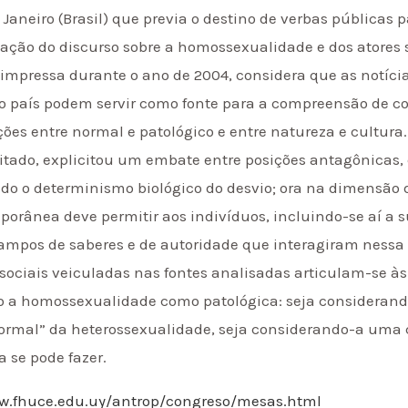
 Janeiro (Brasil) que previa o destino de verbas públicas 
gação do discurso sobre a homossexualidade e dos atores
impressa durante o ano de 2004, considera que as notícia
no país podem servir como fonte para a compreensão de 
ções entre normal e patológico e entre natureza e cultura.
jeitado, explicitou um embate entre posições antagônicas
 o determinismo biológico do desvio; ora na dimensão de 
porânea deve permitir aos indivíduos, incluindo-se aí a s
ampos de saberes e de autoridade que interagiram nessa 
ociais veiculadas nas fontes analisadas articulam-se às t
o a homossexualidade como patológica: seja considerand
normal” da heterossexualidade, seja considerando-a uma c
 se pode fazer.
w.fhuce.edu.uy/antrop/congreso/mesas.html