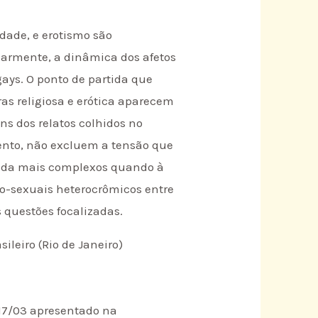
idade, e erotismo são
ularmente, a dinâmica dos afetos
gays. O ponto de partida que
ras religiosa e erótica aparecem
s dos relatos colhidos no
nto, não excluem a tensão que
inda mais complexos quando à
vo-sexuais heterocrômicos entre
 questões focalizadas.
leiro (Rio de Janeiro)
717/03 apresentado na