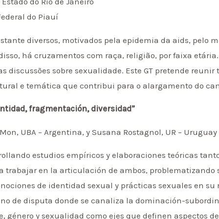
 Estado do Rio de Janeiro
Federal do Piauí
astante diversos, motivados pela epidemia da aids, pelo 
o, há cruzamentos com raça, religião, por faixa etária. 
 discussões sobre sexualidade. Este GT pretende reunir t
tural e temática que contribui para o alargamento do ca
entidad, fragmentación, diversidad”
on, UBA – Argentina, y Susana Rostagnol, UR – Uruguay
ollando estudios empíricos y elaboraciones teóricas tant
 trabajar en la articulación de ambos, problematizando s
 nociones de identidad sexual y prácticas sexuales en su 
eno de disputa donde se canaliza la dominación-subordin
, género y sexualidad como ejes que definen aspectos de 