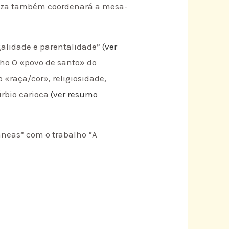
uiza também coordenará a mesa-
alidade e parentalidade”
(ver
lho O «povo de santo» do
 «raça/cor», religiosidade,
úrbio carioca
(ver resumo
âneas” com o trabalho “A
.