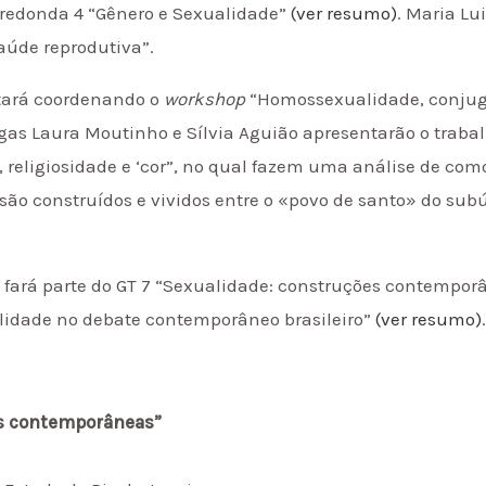
-redonda 4 “Gênero e Sexualidade”
(ver resumo)
. Maria L
aúde reprodutiva”.
stará coordenando o
workshop
“Homossexualidade, conjug
gas Laura Moutinho e Sílvia Aguião apresentarão o traba
religiosidade e ‘cor”, no qual fazem uma análise de como
são construídos e vividos entre o «povo de santo» do sub
 fará parte do GT 7 “Sexualidade: construções contempor
idade no debate contemporâneo brasileiro”
(ver resumo)
es contemporâneas”