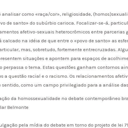
 é analisar como «raça/cor», religiosidade, (homos)sexual
ovo de santo» do subúrbio carioca. Focalizar-se-á, partic
namentos afetivo-sexuais heterocrômicos entre parcerias 
 calcado na idéia de que entre o «povo de santo» as esfe
icular, mas, sobretudo, fortemente entrecruzadas. Algun
resentem situações e apontem para espaços de acolhime
to perpassa o tema. Estas questões ganham contornos a
a questão racial e o racismo. Os relacionamentos afeti
sentido, como um campo privilegiado para a análise das
ização da homossexualidade no debate contemporâneo brasi
ilar Belmonte
vulgação pela mídia do debate em torno do projeto de lei 