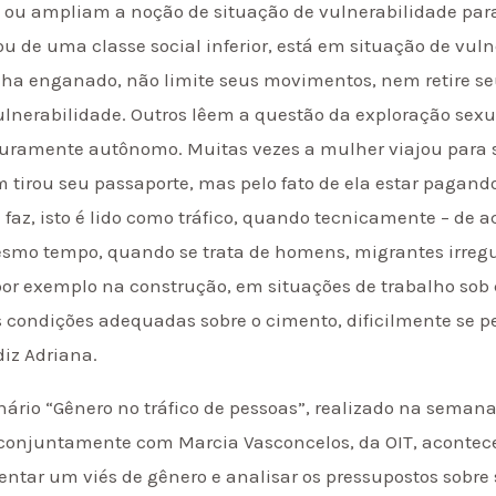
as, ou ampliam a noção de situação de vulnerabilidade p
 de uma classe social inferior, está em situação de vuln
ha enganado, não limite seus movimentos, nem retire seu
ulnerabilidade. Outros lêem a questão da exploração sex
puramente autônomo. Muitas vezes a mulher viajou para se
uém tirou seu passaporte, mas pelo fato de ela estar paga
az, isto é lido como tráfico, quando tecnicamente – de a
mesmo tempo, quando se trata de homens, migrantes irre
 por exemplo na construção, em situações de trabalho sob 
 condições adequadas sobre o cimento, dificilmente se p
diz Adriana.
inário “Gênero no tráfico de pessoas”, realizado na seman
conjuntamente com Marcia Vasconcelos, da OIT, acont
entar um viés de gênero e analisar os pressupostos sobre 