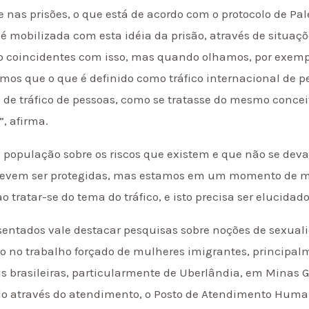
nas prisões, o que está de acordo com o protocolo de Pal
 é mobilizada com esta idéia da prisão, através de situa
 coincidentes com isso, mas quando olhamos, por exempl
mos que o que é definido como tráfico internacional de p
 de tráfico de pessoas, como se tratasse do mesmo concei
, afirma.
 população sobre os riscos que existem e que não se deva 
e devem ser protegidas, mas estamos em um momento de 
o tratar-se do tema do tráfico, e isto precisa ser elucidad
esentados vale destacar pesquisas sobre noções de sexua
ero no trabalho forçado de mulheres imigrantes, principal
s brasileiras, particularmente de Uberlândia, em Minas Ger
do através do atendimento, o Posto de Atendimento Huma