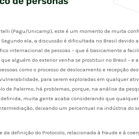
ico de personas
citelli (Pagu/Unicamp), este é um momento de muita conf
. Segundo ela, a discussão é dificultada no Brasil devid
ico internacional de pessoas – que é basicamente a facil
tar que alguém do exterior venha se prostituir no Brasil – e
 pessoas como o processo de deslocamento e recepção des
vulnerabilidade, para serem exploradas em qualquer ativ
colo de Palermo, há problemas, porque, na análise da pes
 definida, muita gente acaba considerando que qualquer
ntermediação, deixando um percentual na indústria do se
e da definição do Protocolo, relacionada à fraude e à coe