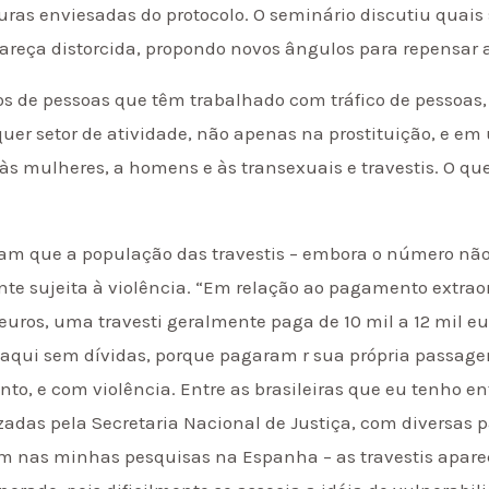
uras enviesadas do protocolo. O seminário discutiu quai
pareça distorcida, propondo novos ângulos para repensar 
os de pessoas que têm trabalhado com tráfico de pessoas
er setor de atividade, não apenas na prostituição, e em
às mulheres, a homens e às transexuais e travestis. O q
cam que a população das travestis – embora o número não
e sujeita à violência. “Em relação ao pagamento extraor
uros, uma travesti geralmente paga de 10 mil a 12 mil eu
 daqui sem dívidas, porque pagaram r sua própria passag
to, e com violência. Entre as brasileiras que eu tenho en
adas pela Secretaria Nacional de Justiça, com diversas p
m nas minhas pesquisas na Espanha – as travestis apar