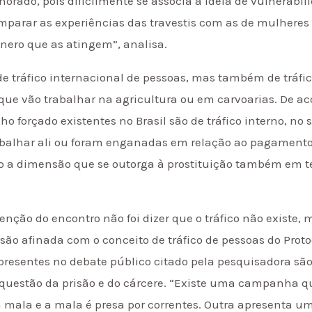
gnorado, pois dificilmente se associa a idéia de vulnerabi
omparar as experiências das travestis com as de mulheres
nero que as atingem”, analisa.
e tráfico internacional de pessoas, mas também de tráfic
 que vão trabalhar na agricultura ou em carvoarias. De a
ho forçado existentes no Brasil são de tráfico interno, no
abalhar ali ou foram enganadas em relação ao pagamento
o a dimensão que se outorga à prostituição também em te
tenção do encontro não foi dizer que o tráfico não existe
ão afinada com o conceito de tráfico de pessoas do Pro
o presentes no debate público citado pela pesquisadora sã
 questão da prisão e do cárcere. “Existe uma campanh
ala e a mala é presa por correntes. Outra apresenta um