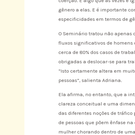
coerção. É algo que às vezes é i
gênero a elas. E é importante c
especificidades em termos de gê
O Seminário tratou não apenas d
fluxos significativos de homens
cerca de 80% dos casos de trabal
obrigadas a deslocar-se para tr
“Isto certamente altera em muit
pessoas”, salienta Adriana.
Ela afirma, no entanto, que a in
clareza conceitual e uma dimens
das diferentes noções de tráfic
de pessoas que põem ênfase na
mulher chorando dentro de uma m