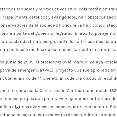
derechos sexuales y reproductivos en el país “están en fra
rincipalmente católicos y evangélicos, han obstaculizado
 conservadores de la sociedad hondureña han conquistado
forman parte del gobierno ilegítimo. El aborto, por ejempl
de forma clandestina y peligrosa. En los últimos años ha 
n un protocolo médico de por medio, lamenta la feminista
 de junio de 2009, el presidente José Manuel Zelaya Rosal
eptiva de emergencia (PAE), proyecto que fue aprobado en
. Con el arribo de Micheletti al poder, la discusión está 
aico –forjado por la Constitución Centroamericana de 1833
estido por grupos que promueven agendas contrarias a lo
mplifica algunos avances del conservadurismo hondureño: 
e educación sexual para maestros de secundaria llamadas