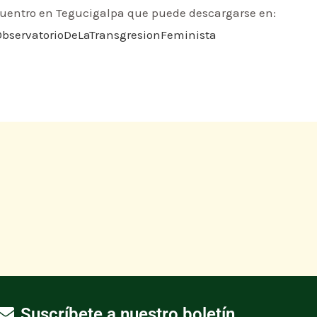
cuentro en Tegucigalpa que puede descargarse en:
/ObservatorioDeLaTransgresionFeminista
Suscríbete a nuestro boletín