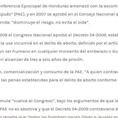
 Conferencia Episcopal de Honduras amenazó con la excom
spués” (PAE), y en 2007 se aprobó en el Consejo Nacional 
da: “disminuye el riesgo, no evita el sida”.
e 2009 el Congreso Nacional aprobó el Decreto 54-2009, esta
la use incurrirá en el delito de aborto, definido por el art
n ser humano en cualquier momento del embarazo o duran
 alcanzar de tres a seis años de prisión.
ón, comercialización y consumo de la PAE. “A quien contra
n las penas establecidas para el delito de aborto conforme 
.
órmula “vuelva al Congreso”, bajo los argumentos de que 
PAE no es abortiva y que el Decreto 54-2009 contraviene d
s resalta que “todos los hombres nacen libres e iguales en 