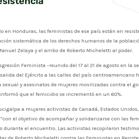
sistencia
do en Honduras, las feministas de ese país están en resis
ación sistemática de los derechos humanos de la poblaci
anuel Zelaya y el arribo de Roberto Micheletti al poder.
nsgresión Feminista –reunido del 17 al 21 de agosto en l
salida del Ejército a las calles del país centroamericano
ia sexual y asesinatos de mujeres movilizadas contra el go
r informó que el femicidio se incrementó en un 60%.
ucigalpa a mujeres activistas de Canadá, Estados Unidos,
“con el objetivo de acompañar y solidarizarse con las fem
durante el encuentro. Las activistas recopilaron testimon
tar de Roberto Micheletti contra las Feministas en Resist