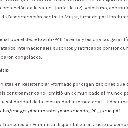
 protección de la salud” (artículo 112). Asimismo, contrar
 de Discriminación contra la Mujer, firmada por Honduras 
cial que el decreto anti-PAE “atenta y lesiona las garantí
ratados Internacionales suscritos y ratificados por Hondu
uedaron congelados.
itio
istas en Resistencia” –formado por organizaciones que 
aís centroamericano– emitió un comunicado al mundo pa
r la solidaridad de la comunidad internacional. El docume
rg.hn/images/documentos/comunicado_29_junio.pdf
 la Transgresión Feminista disponibiliza en audio su com