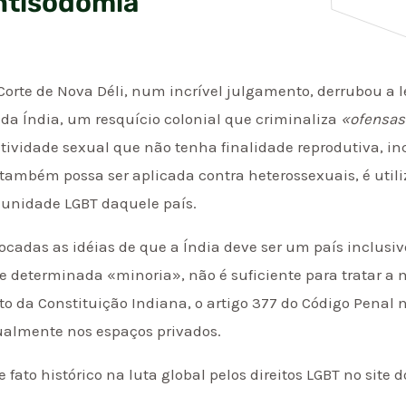
antisodomía
a Corte de Nova Déli, num incrível julgamento, derrubou a 
 da Índia, um resquício colonial que criminaliza
«ofensas
tividade sexual que não tenha finalidade reprodutiva, inc
e também possa ser aplicada contra heterossexuais, é util
munidade LGBT daquele país.
cadas as idéias de que a Índia deve ser um país inclusivo
e determinada «minoria», não é suficiente para tratar 
ito da Constituição Indiana, o artigo 377 do Código Penal
almente nos espaços privados.
fato histórico na luta global pelos direitos LGBT no site 