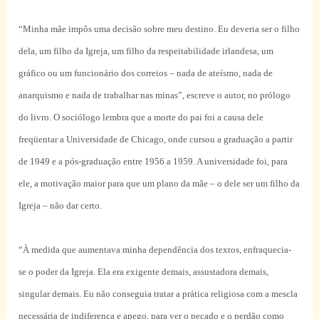
“Minha mãe impôs uma decisão sobre meu destino. Eu deveria ser o filho
dela, um filho da Igreja, um filho da respeitabilidade irlandesa, um
gráfico ou um funcionário dos correios – nada de ateísmo, nada de
anarquismo e nada de trabalhar nas minas”, escreve o autor, no prólogo
do livro. O sociólogo lembra que a morte do pai foi a causa dele
freqüentar a Universidade de Chicago, onde cursou a graduação a partir
de 1949 e a pós-graduação entre 1956 a 1959. A universidade foi, para
ele, a motivação maior para que um plano da mãe – o dele ser um filho da
Igreja – não dar certo.
“À medida que aumentava minha dependência dos textos, enfraquecia-
se o poder da Igreja. Ela era exigente demais, assustadora demais,
singular demais. Eu não conseguia tratar a prática religiosa com a mescla
necessária de indiferença e apego, para ver o pecado e o perdão como