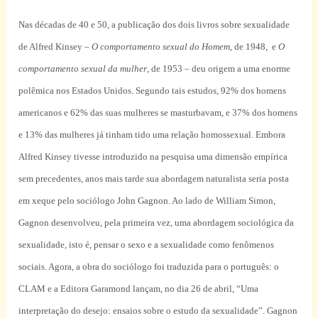
Nas décadas de 40 e 50, a publicação dos dois livros sobre sexualidade
de Alfred Kinsey –
O
comportamento sexual do Homem
, de 1948,
e
O
comportamento sexual da mulher
, de 1953 – deu
origem a uma enorme
polêmica nos Estados Unidos. Segundo tais estudos, 92% dos homens
americanos e 62% das suas mulheres se masturbavam, e 37% dos homens
e 13% das mulheres já tinham tido uma relação homossexual.
Embora
Alfred Kinsey tivesse introduzido na pesquisa uma dimensão empírica
sem precedentes, anos mais tarde sua abordagem naturalista seria posta
em xeque pelo sociólogo John Gagnon. Ao lado de William Simon,
Gagnon desenvolveu, pela primeira vez, uma abordagem sociológica da
sexualidade, isto é, pensar o sexo e a sexualidade como fenômenos
sociais. Agora, a obra do sociólogo foi traduzida para o português: o
CLAM e a Editora Garamond lançam, no dia 26 de abril, “Uma
interpretação do desejo: ensaios sobre o estudo da sexualidade”. Gagnon