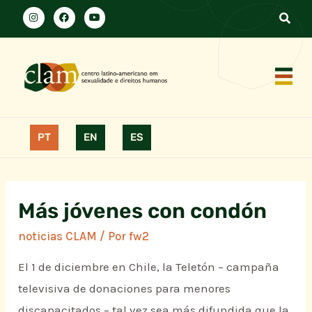
PT
EN
ES
Más jóvenes con condón
noticias CLAM
/ Por
fw2
El 1 de diciembre en Chile, la Teletón – campaña
televisiva de donaciones para menores
discapacitados – tal vez sea más difundida que la