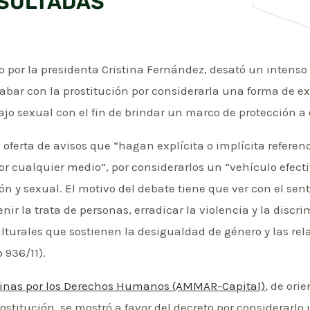
NSULTADAS”
lio por la presidenta Cristina Fernández, desató un inten
abar con la prostitución por considerarla una forma de e
ajo sexual con el fin de brindar un marco de protección a 
ferta de avisos que “hagan explícita o implícita referenc
r cualquier medio”, por considerarlos un “vehículo efectiv
ón y sexual. El motivo del debate tiene que ver con el se
r la trata de personas, erradicar la violencia y la discri
lturales que sostienen la desigualdad de género y las rel
 936/11).
tinas por los Derechos Humanos (AMMAR-Capital)
, de ori
prostitución, se mostró a favor del decreto por considerarl