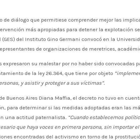
io de diálogo que permitiese comprender mejor las implic
tervención más apropiadas para detener la explotación sex
 (GES) del Instituto Gino Germani convocó en la Univers
representantes de organizaciones de meretrices, académic
tes expresaron su malestar por no haber sido convocadas 
atamiento de la ley 26.364, que tiene por objeto
“implemen
ersonas, y asistir y proteger a sus víctimas”.
 de Buenos Aires Diana Maffia, el decreto no tuvo en cuen
ón, para determinar si las medidas adoptadas eran las más
en una actitud paternalista.
“Cuando establecemos polític
cesario que haya voces en primera persona, sin importar e
ciones encontradas del activismo en torno de la prostituci