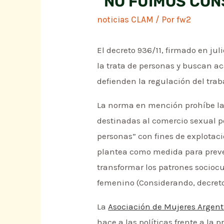
“NO FUIMOS CO
noticias CLAM
/ Por
fw2
El decreto 936/11, firmado en ju
la trata de personas y buscan ac
defienden la regulación del trab
La norma en mención prohíbe la o
destinadas al comercio sexual po
personas” con fines de explotaci
plantea como medida para preveni
transformar los patrones sociocu
femenino (Considerando, decreto
La
Asociación de Mujeres Argen
hace a las políticas frente a la 