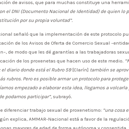
icación de avisos, que para muchas constituye una herram
con el DNI (Documento Nacional de Identidad) de quien lo p
stitución por su propia voluntad”.
onal señaló que la implementación de este protocolo p
cación de los Avisos de Oferta de Comercio Sexual –entida
ión–, de modo que les dé garantías a las trabajadoras sex
icación de los proxenetas que hacen uso de este medio.
“
 el diario donde está el Rubro 59
[Clarín]
también se aprov
s rubros. Pero es posible armar un protocolo para protege
bíamos empezado a elaborar esta idea, llegamos a volcarla 
de podamos participar”,
subrayó.
e diferenciar trabajo sexual de proxenetismo:
“una cosa es
gún explica, AMMAR-Nacional está a favor de la regulación
rsonas mayores de edad de forma autónoma y consentida, 