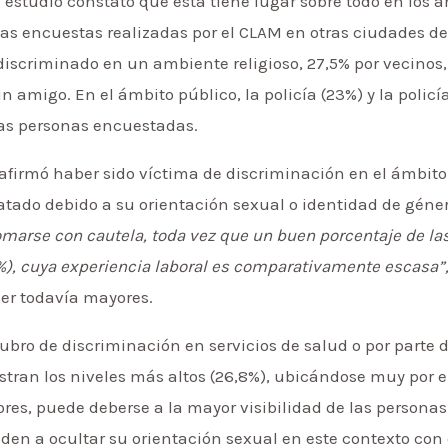
 estudio constató que ésta tiene lugar sobre todo en los
las encuestas realizadas por el CLAM en otras ciudades de 
iscriminado en un ambiente religioso, 27,5% por vecinos, 
n amigo. En el ámbito público, la policía (23%) y la policía
as personas encuestadas.
% afirmó haber sido víctima de discriminación en el ámbito
atado debido a su orientación sexual o identidad de géner
omarse con cautela, toda vez que un buen porcentaje de la
7%), cuya experiencia laboral es comparativamente escasa”
ser todavía mayores.
rubro de discriminación en servicios de salud o por parte 
istran los niveles más altos (26,8%), ubicándose muy por 
tores, puede deberse a la mayor visibilidad de las persona
nden a ocultar su orientación sexual en este contexto con e