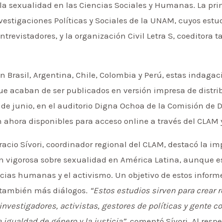
a sexualidad en las Ciencias Sociales y Humanas. La pri
nvestigaciones Políticas y Sociales de la UNAM, cuyos est
trevistadores, y la organización Civil Letra S, coeditora t
n Brasil, Argentina, Chile, Colombia y Perú, estas indaga
que acaban de ser publicados en versión impresa de distri
 de junio, en el auditorio Digna Ochoa de la Comisión de
ahora disponibles para acceso online a través del CLAM 
acio Sívori, coordinador regional del CLAM, destacó la i
ón vigorosa sobre sexualidad en América Latina, aunque 
encias humanas y el activismo. Un objetivo de estos inform
o también más diálogos.
“Estos estudios sirven para crear 
nvestigadores, activistas, gestores de políticas y gente c
 igualdad de género y la justicia”,
comentó Sívori. Al respe