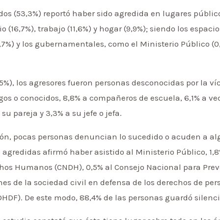
dos (53,3%) reportó haber sido agredida en lugares públic
io (16,7%), trabajo (11,6%) y hogar (9,9%); siendo los espac
7%) y los gubernamentales, como el Ministerio Público (0
1,5%), los agresores fueron personas desconocidas por la v
migos o conocidos, 8,8% a compañeros de escuela, 6,1% a v
 su pareja y 3,3% a su jefe o jefa.
esión, pocas personas denuncian lo sucedido o acuden a a
agredidas afirmó haber asistido al Ministerio Público, 1,8
hos Humanos (CNDH), 0,5% al Consejo Nacional para Prev
es de la sociedad civil en defensa de los derechos de per
DF). De este modo, 88,4% de las personas guardó silencio