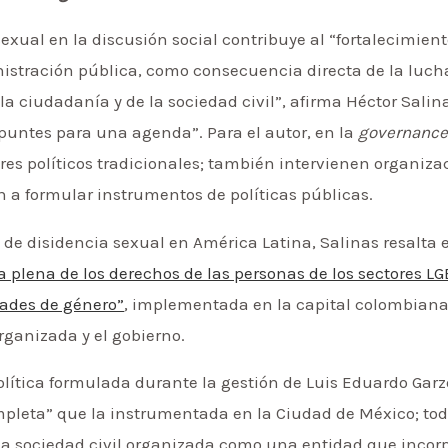
sexual en la discusión social contribuye al “fortalecimien
inistración pública, como consecuencia directa de la luch
a ciudadanía y de la sociedad civil”, afirma Héctor Salina
apuntes para una agenda”. Para el autor, en la
governanc
tores políticos tradicionales; también intervienen organi
n a formular instrumentos de políticas públicas.
as de disidencia sexual en América Latina, Salinas resalta 
ía plena de los derechos de las personas de los sectores LG
dades de género”
, implementada en la capital colombiana
organizada y el gobierno.
olítica formulada durante la gestión de Luis Eduardo Garzó
pleta” que la instrumentada en la Ciudad de México; tod
a sociedad civil organizada como una entidad que incor