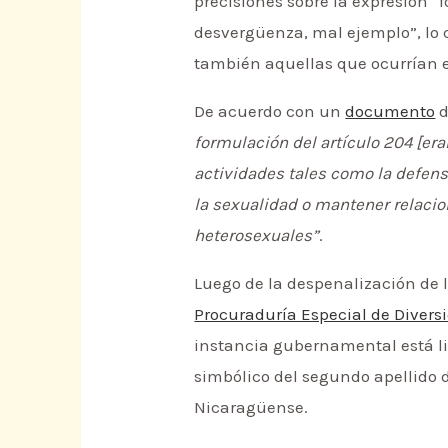
precisiones sobre la expresión 
desvergüenza, mal ejemplo”, lo 
también aquellas que ocurrían 
De acuerdo con un
documento
d
formulación del artículo 204 [er
actividades tales como la defensa
la sexualidad o mantener relaci
heterosexuales”
.
Luego de la despenalización de 
Procuraduría Especial de Divers
instancia gubernamental está li
simbólico del segundo apellido de
Nicaragüense.