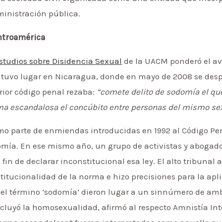
inistración pública.
ntroamérica
tudios sobre Disidencia Sexual
de la UACM ponderó el ava
 tuvo lugar en Nicaragua, donde en mayo de 2008 se desp
erior código penal rezaba:
“comete delito de sodomía el qu
ma escandalosa el concúbito entre personas del mismo se
mo parte de enmiendas introducidas en 1992 al Código Pena
mía. En ese mismo año, un grupo de activistas y abogado
fin de declarar inconstitucional esa ley. El alto tribunal a
onstitucionalidad de la norma e hizo precisiones para la ap
e el término ‘sodomía’ dieron lugar a un sinnúmero de a
ncluyó la homosexualidad, afirmó al respecto Amnistía Inte