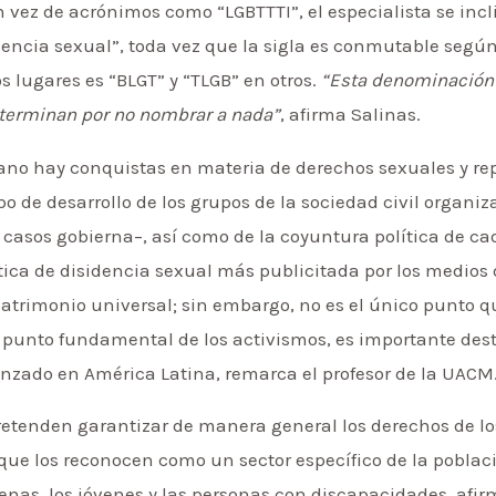
n vez de acrónimos como “LGBTTTI”, el especialista se inc
encia sexual”, toda vez que la sigla es conmutable según 
s lugares es “BLGT” y “TLGB” en otros.
“Esta denominación 
terminan por no nombrar a nada”
, afirma Salinas.
ano hay conquistas en materia de derechos sexuales y rep
po de desarrollo de los grupos de la sociedad civil organi
asos gobierna–, así como de la coyuntura política de cad
ítica de disidencia sexual más publicitada por los medio
trimonio universal; sin embargo, no es el único punto qu
n punto fundamental de los activismos, es importante dest
ado en América Latina, remarca el profesor de la UACM
tenden garantizar de manera general los derechos de los
que los reconocen como un sector específico de la pobla
enas, los jóvenes y las personas con discapacidades, afirm