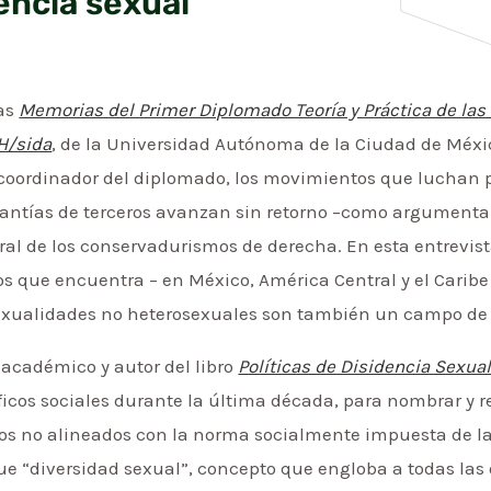
dencia sexual
las
Memorias del Primer Diplomado Teoría y Práctica de las
IH/sida
, de la Universidad Autónoma de la Ciudad de Méxi
 coordinador del diplomado, los movimientos que luchan p
antías de terceros avanzan sin retorno –como argumentab
ural de los conservadurismos de derecha. En esta entrevi
los que encuentra – en México, América Central y el Carib
exualidades no heterosexuales son también un campo de 
l académico y autor del libro
Políticas de Disidencia Sexua
ficos sociales durante la última década, para nombrar y r
cos no alineados con la norma socialmente impuesta de la 
ue “diversidad sexual”, concepto que engloba a todas las 