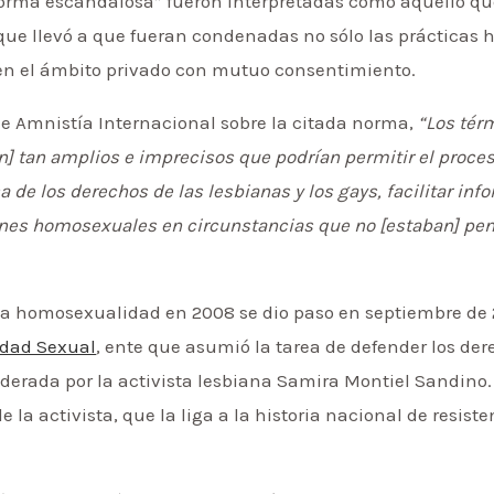
“forma escandalosa” fueron interpretadas como aquello qu
que llevó a que fueran condenadas no sólo las prácticas 
en el ámbito privado con mutuo consentimiento.
e Amnistía Internacional sobre la citada norma,
“Los tér
an] tan amplios e imprecisos que podrían permitir el proc
 de los derechos de las lesbianas y los gays, facilitar in
ones homosexuales en circunstancias que no [estaban] pena
la homosexualidad en 2008 se dio paso en septiembre de 2
idad Sexual
, ente que asumió la tarea de defender los der
derada por la activista lesbiana Samira Montiel Sandino. 
 la activista, que la liga a la historia nacional de resist