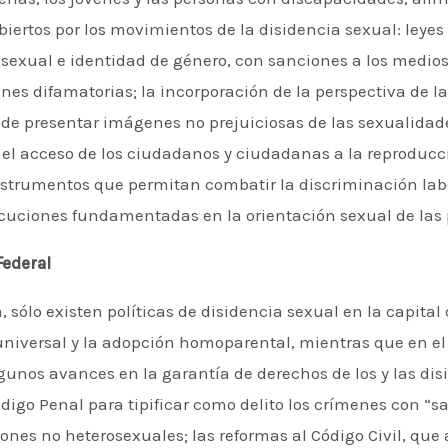
biertos por los movimientos de la disidencia sexual: leye
n sexual e identidad de género, con sanciones a los medi
es difamatorias; la incorporación de la perspectiva de la
 de presentar imágenes no prejuiciosas de las sexualida
 el acceso de los ciudadanos y ciudadanas a la reproducc
instrumentos que permitan combatir la discriminación labo
secuciones fundamentadas en la orientación sexual de las
Federal
 sólo existen políticas de disidencia sexual en la capital de
iversal y la adopción homoparental, mientras que en el va
nos avances en la garantía de derechos de los y las disi
digo Penal para tipificar como delito los crímenes con “s
nes no heterosexuales; las reformas al Código Civil, que a