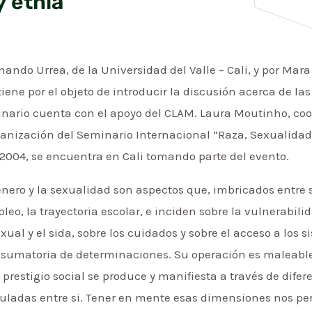
y etnia
ando Urrea, de la Universidad del Valle – Cali, y por Mara
ene por el objeto de introducir la discusión acerca de las 
nario cuenta con el apoyo del CLAM. Laura Moutinho, coo
ganización del Seminario Internacional “Raza, Sexualidad
 2004, se encuentra en Cali tomando parte del evento.
énero y la sexualidad son aspectos que, imbricados entre s
eo, la trayectoria escolar, e inciden sobre la vulnerabili
al y el sida, sobre los cuidados y sobre el acceso a los s
umatoria de determinaciones. Su operación es maleable
l prestigio social se produce y manifiesta a través de difer
culadas entre si. Tener en mente esas dimensiones nos 