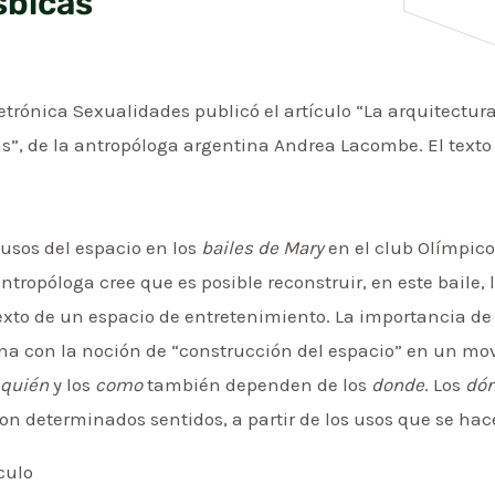
sbicas
letrónica Sexualidades publicó el artículo “La arquitectur
as”, de la antropóloga argentina Andrea Lacombe. El texto
 usos del espacio en los
bailes de Mary
en el club Olímpico,
ntropóloga cree que es posible reconstruir, en este baile,
xto de un espacio de entretenimiento. La importancia de 
ona con la noción de “construcción del espacio” en un mo
s
quién
y los
como
también dependen de los
donde
. Los
dó
on determinados sentidos, a partir de los usos que se hace
culo