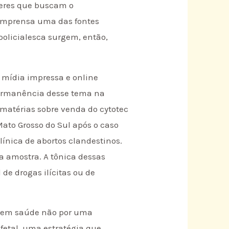
heres que buscam o
 imprensa uma das fontes
policialesca surgem, então,
 mídia impressa e online
permanência desse tema na
 matérias sobre venda do cytotec
Mato Grosso do Sul após o caso
nica de abortos clandestinos.
 amostra. A tônica dessas
 de drogas ilícitas ou de
s em saúde não por uma
fetal, uma estratégia que