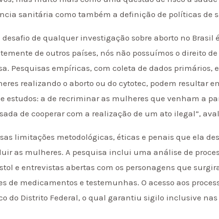
ância sanitária como também a definição de políticas de 
 desafio de qualquer investigação sobre aborto no Brasil é
temente de outros países, nós não possuímos o direito de 
sa. Pesquisas empíricas, com coleta de dados primários, 
eres realizando o aborto ou do cytotec, podem resultar e
e estudos: a de recriminar as mulheres que venham a par
da de cooperar com a realização de um ato ilegal”, aval
ssas limitações metodológicas, éticas e penais que ela d
luir as mulheres. A pesquisa inclui uma análise de proces
ostol e entrevistas abertas com os personagens que surgi
res de medicamentos e testemunhas. O acesso aos process
o do Distrito Federal, o qual garantiu sigilo inclusive na