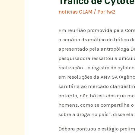
Tráfico de Cytote
noticias CLAM
/ Por
fw2
Em reunião promovida pela Comis
o cenário dramático do tráfico 
apresentado pela antropóloga Dé
pesquisadora ressaltou a dificu
realização – o registro do cytote
em resoluções da ANVISA (Agênci
sanitária ao mercado clandestin
entanto, não há estudos que m
homens, como se compartilha o c
sobre a droga no país”, disse ela.
Débora pontuou o estágio prelimi