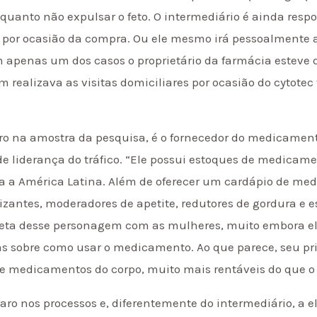
anto não expulsar o feto. O intermediário é ainda respon
 por ocasião da compra. Ou ele mesmo irá pessoalmente aj
penas um dos casos o proprietário da farmácia esteve 
 realizava as visitas domiciliares por ocasião do cytote
o na amostra da pesquisa, é o fornecedor do medicament
e liderança do tráfico. “Ele possui estoques de medicamen
da a América Latina. Além de oferecer um cardápio de me
izantes, moderadores de apetite, redutores de gordura e 
reta desse personagem com as mulheres, muito embora e
cas sobre como usar o medicamento. Ao que parece, seu p
 de medicamentos do corpo, muito mais rentáveis do que o 
o nos processos e, diferentemente do intermediário, a el