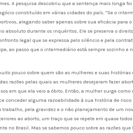
mes. A pesquisa descobriu que a sentença mais longa foi 
gócio constituído em várias cidades do país. “Se o inte
abortivos, alegando saber apenas sobre sua eficácia para o
cio absoluto durante os inquéritos. Ele se preserva o dire
onfronto legal que se expressa pelo silêncio e pela contr
pe, ao passo que o intermediário está sempre sozinho e na
to pouco sobre quem são as mulheres e suas histórias de
as razões pelas quais as mulheres desejaram fazer abort
casos em que ela veio a óbito. Então, a mulher surge c
e conceder alguma razoabilidade à sua história de risco p
 trabalho, pela gravidez e o não planejamento de um novo
teriores ao aborto, um traço que se repete em quase todo
te no Brasil. Mas se sabemos pouco sobre as razões que