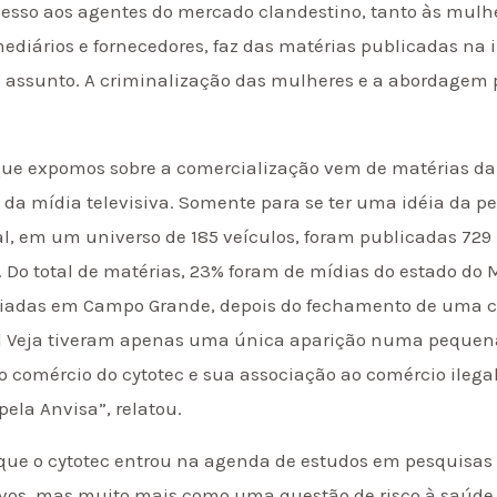
acesso aos agentes do mercado clandestino, tanto às mul
diários e fornecedores, faz das matérias publicadas na
o assunto. A criminalização das mulheres e a abordagem 
que expomos sobre a comercialização vem de matérias da
 da mídia televisiva. Somente para se ter uma idéia da 
l, em um universo de 185 veículos, foram publicadas 729
e. Do total de matérias, 23% foram de mídias do estado do 
ciadas em Campo Grande, depois do fechamento de uma clí
l Veja tiveram apenas uma única aparição numa pequena
ao comércio do cytotec e sua associação ao comércio ilegal
ela Anvisa”, relatou.
 que o cytotec entrou na agenda de estudos em pesquisa
tivos, mas muito mais como uma questão de risco à saúde 