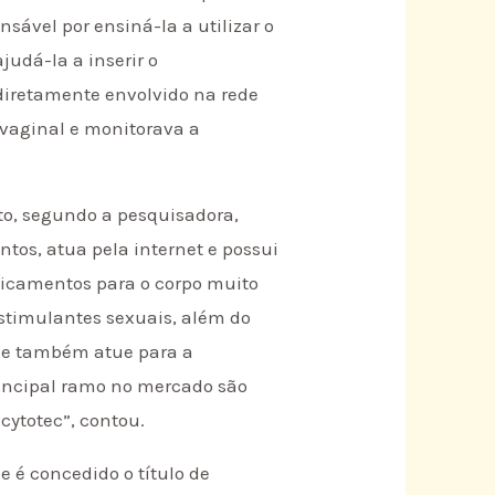
sável por ensiná-la a utilizar o
udá-la a inserir o
diretamente envolvido na rede
c vaginal e monitorava a
o, segundo a pesquisadora,
tos, atua pela internet e possui
dicamentos para o corpo muito
estimulantes sexuais, além do
le também atue para a
rincipal ramo no mercado são
cytotec”, contou.
e é concedido o título de