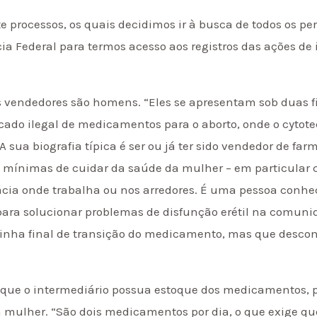
te processos, os quais decidimos ir à busca de todos os 
 Federal para termos acesso aos registros das ações de i
s vendedores são homens. “Eles se apresentam sob duas f
do ilegal de medicamentos para o aborto, onde o cytotec 
 sua biografia típica é ser ou já ter sido vendedor de fa
s mínimas de cuidar da saúde da mulher – em particular 
mácia onde trabalha ou nos arredores. É uma pessoa conh
ara solucionar problemas de disfunção erétil na comuni
 linha final de transição do medicamento, mas que desc
 que o intermediário possua estoque dos medicamentos, 
a mulher. “São dois medicamentos por dia, o que exige qu