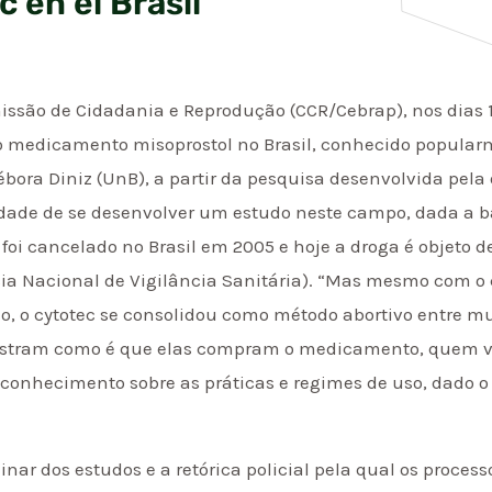
c en el Brasil
são de Cidadania e Reprodução (CCR/Cebrap), nos dias 15
do medicamento misoprostol no Brasil, conhecido popularm
bora Diniz (UnB), a partir da pesquisa desenvolvida pela
ldade de se desenvolver um estudo neste campo, dada a b
c foi cancelado no Brasil em 2005 e hoje a droga é objeto 
a Nacional de Vigilância Sanitária). “Mas mesmo com o ce
o, o cytotec se consolidou como método abortivo entre m
ostram como é que elas compram o medicamento, quem ve
onhecimento sobre as práticas e regimes de uso, dado o 
nar dos estudos e a retórica policial pela qual os proces