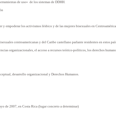
herramientas de uso» de los sistemas de DDHH.
ión
cer y empoderar los activismos lésbico y de las mujeres bisexuales en Centroamérica 
:
sexuales centroamericanas y del Caribe castellano parlante residentes en estos paí
ias organizacionales, el acceso a recursos teórico-políticos, los derechos humano
onceptual, desarrollo organizacional y Derechos Humanos.
Mayo de 2007, en Costa Rica (lugar concreto a determinar)