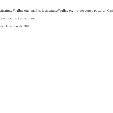
cinstitute@iglhrc.org
<mailto:
lacinstitute@iglhrc.org
> o por correo postal a : C
 y enviárnosla por correo.
30 de Diciembre de 2006.