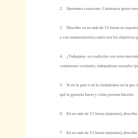
2. Queremos conocerte. Cuéntanos quien eres e
3. Describe en no más de 15 líneas tu experien
o con remuneración) cuales son los objetivos 
4. ¿Trabajaste en coalición con otros movimie
comisiones vecinales, trabajadoras sexuales /pro
5. Si en tu país o en la ciudad/área en la que
qué te gustaría hacer y cómo piensas hacerlo.
6. En no más de 15 líneas (máximo), describe la
7. En no más de 15 líneas (máximo), describe la