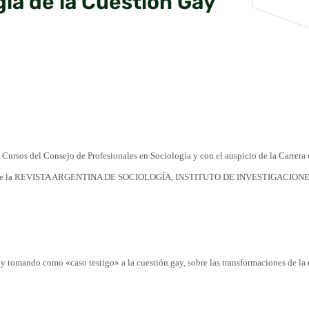
gía de la Cuestión Gay
y
Cursos
del Consejo de Profesionales en Sociología y con el auspicio de la Carrera
e la
REVISTA
ARGENTINA DE SOCIOLOGÍA,
INSTITUTO
DE INVESTIGACIONES 
a y tomando
como
«
caso
testigo» a la cuestión
gay
,
sobre
las transformaciones de la