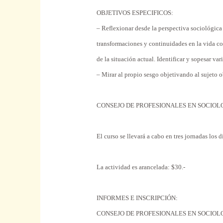
OBJETIVOS
ESPECIFICOS:
–
Reflexionar
desde
la
perspectiva
sociológic
transformaciones y continuidades en la
vida
co
de la situación actual.
Identificar
y
sopesar
vari
–
Mirar
al propio sesgo objetivando al sujeto 
CONSEJO DE PROFESIONALES EN SOCIOL
El
curso
se llevará a
cabo
en tres
jornadas
los d
La actividad es arancelada: $30.-
INFORMES
E INSCRIPCIÓN:
CONSEJO DE PROFESIONALES EN SOCIOL