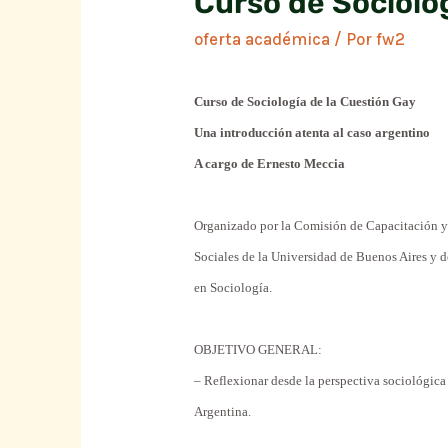
Curso de Sociolo
oferta académica
/ Por
fw2
Curso
de Sociología de la Cuestión
Gay
Una
introducción
atenta
al
caso
argentino
A
cargo
de Ernesto Meccia
Organizado
por
la Comisión de Capacitación 
Sociales
de la Universidad de Buenos Aires y d
en Sociología.
OBJETIVO
GENERAL
:
–
Reflexionar
desde
la
perspectiva
sociológic
Argentina.