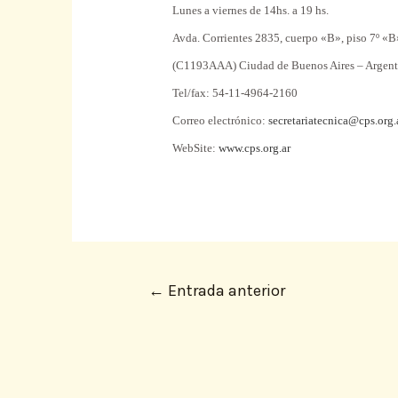
Lunes a viernes de 14hs. a 19 hs.
Avda. Corrientes 2835, cuerpo «B»,
piso
7º «B
(C1193AAA) Ciudad de Buenos Aires – Argent
Tel/
fax
: 54-11-4964-2160
Correo electrónico:
secretariatecnica@cps.org.
WebSite:
www.cps.org.ar
←
Entrada anterior