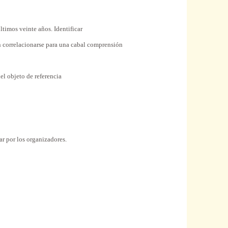
últimos
veinte años.
Identificar
 correlacionarse
para
una
cabal
comprensión
del
objeto
de referencia
ar
por
los
organizadores
.