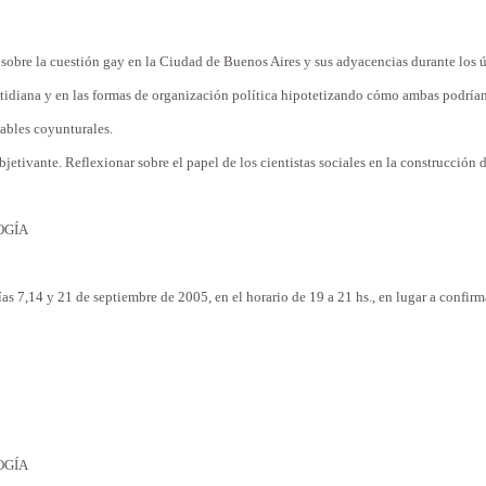
a
sobre
la cuestión
gay
en la Ciudad de Buenos Aires y sus adyacencias
durante
los
tidiana
y en las
formas
de organización
política
hipotetizando cómo ambas podrían
ables coyunturales.
objetivante.
Reflexionar
sobre
el
papel
de los
cientistas
sociales
en la construcción 
OGÍA
ías 7,14 y 21 de septiembre de 2005, en el horario de 19 a 21 hs., en
lugar
a
confirm
OGÍA