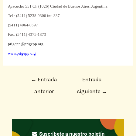
Ayacucho 551 CP (1026) Ciudad de Buenos Aires, Argentina
Tel.: (5411) 5238-9300 int. 337
(5411) 4964-0697
Fax: (5411) 4375-1373
prigepp@prigepp.org
www.prigepp.org
←
Entrada
Entrada
anterior
siguiente
→
Suscríbete a nuestro boletín