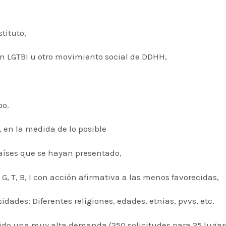
stituto,
ón LGTBI u otro movimiento social de DDHH,
po.
, en la medida de lo posible
países que se hayan presentado,
, G, T, B, I con acción afirmativa a las menos favorecidas,
idades: Diferentes religiones, edades, etnias, pvvs, etc.
nido una muy alta demanda (250 solicitudes para 25 luga