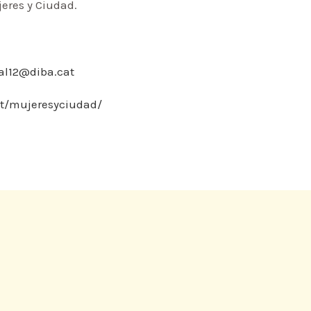
eres y Ciudad.
bal12@diba.cat
cat/mujeresyciudad/