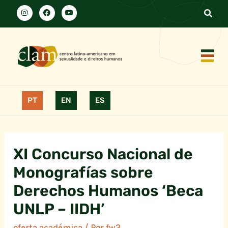
PT
EN
ES
XI Concurso Nacional de
Monografías sobre
Derechos Humanos ‘Beca
UNLP – IIDH’
oferta académica
/ Por
fw2