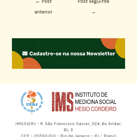
←
Post
Post seguinte
anterior
→
Cadastre-se na nossa Newsletter
IMS/UERJ – R. São Francisco Xavier, 524, 6º Andar,
BL. E
CEP – 20550-013 – Rio de Janeiro – RJ – Brasil