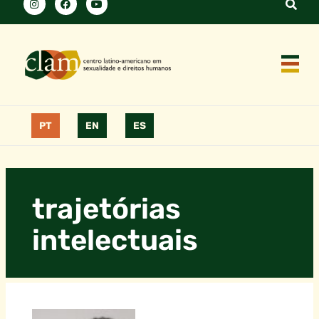
PT
EN
ES
trajetórias
intelectuais