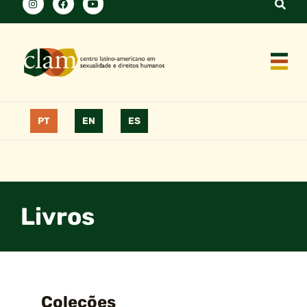
PT
EN
ES
Livros
Coleções