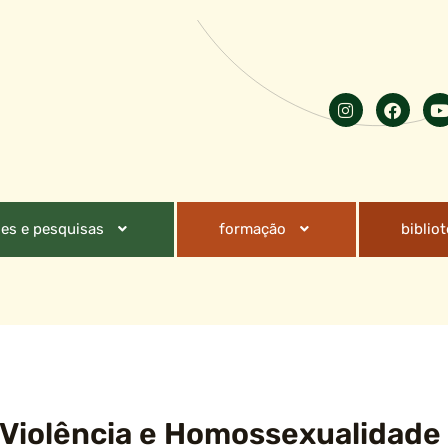
es e pesquisas
formação
biblio
s, Violência e Homossexualidad