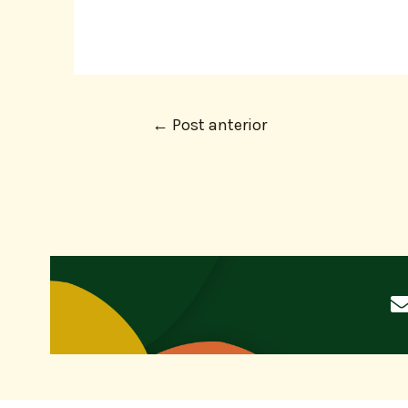
←
Post anterior