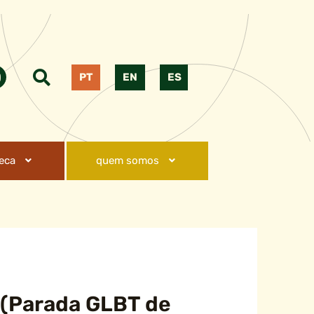
PT
EN
ES
teca
quem somos
e (Parada GLBT de