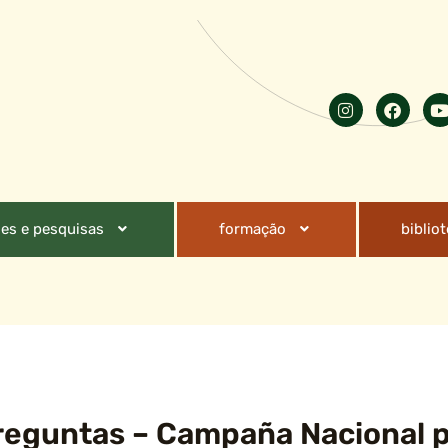
es e pesquisas
formação
biblio
eguntas – Campaña Nacional p