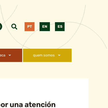
PT
EN
ES
teca
quem somos
or una atención