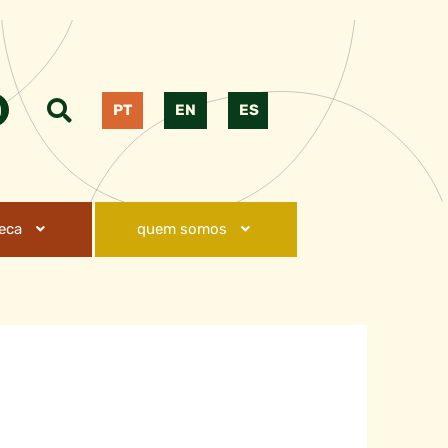
PT
EN
ES
teca
quem somos