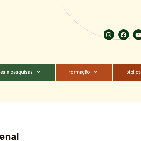
es e pesquisas
formação
biblio
penal