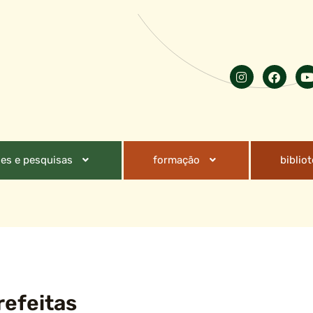
es e pesquisas
formação
biblio
refeitas