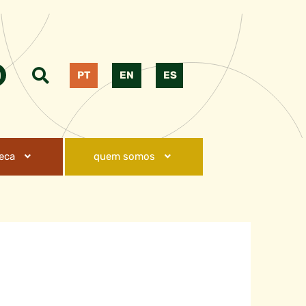
PT
EN
ES
teca
quem somos