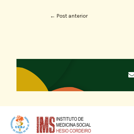
←
Post anterior