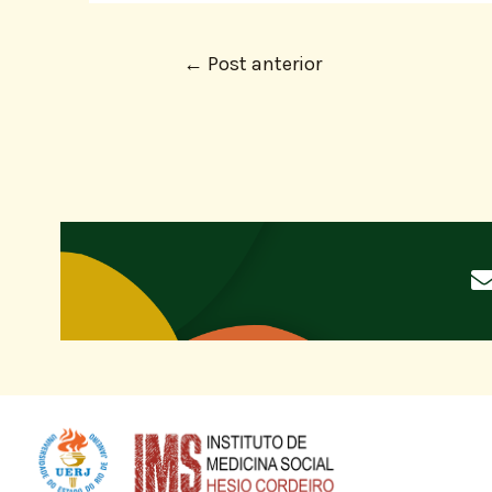
←
Post anterior