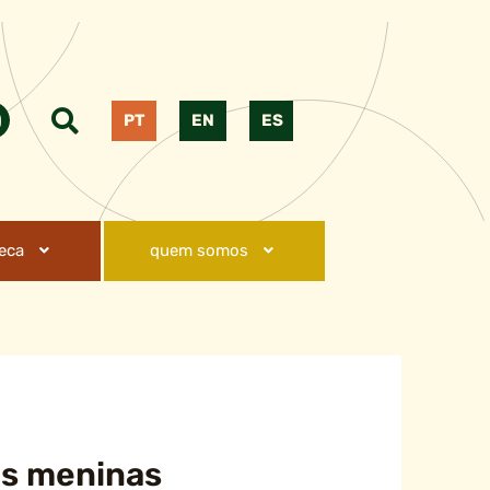
PT
EN
ES
teca
quem somos
as meninas