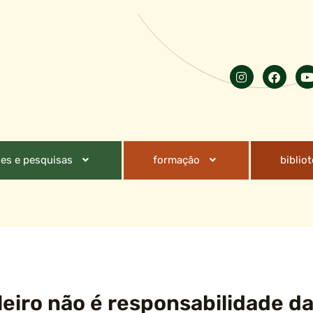
es e pesquisas
formação
biblio
leiro não é responsabilidade d