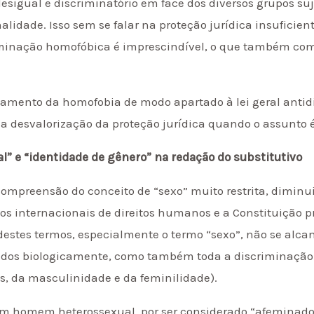
sigual e discriminatório em face dos diversos grupos suj
onalidade. Isso sem se falar na proteção jurídica insufici
iminação homofóbica é imprescindível, o que também co
atamento da homofobia de modo apartado à lei geral anti
a desvalorização da proteção jurídica quando o assunto 
al” e “identidade de gênero” na redação do substitutivo
compreensão do conceito de “sexo” muito restrita, diminu
dos internacionais de direitos humanos e a Constituição 
 destes termos, especialmente o termo “sexo”, não se alca
dos biologicamente, como também toda a discriminação 
is, da masculinidade e da feminilidade).
um homem heterossexual, por ser considerado “afeminado”