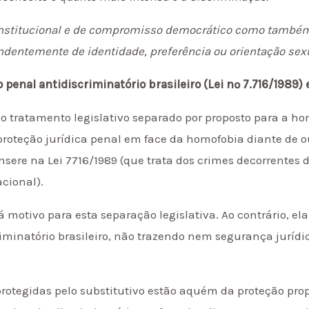
onstitucional e de compromisso democrático como também 
dentemente de identidade, preferência ou orientação sexu
o penal antidiscriminatório brasileiro (Lei nº 7.716/1989)
o tratamento legislativo separado por proposto para a ho
 proteção jurídica penal em face da homofobia diante de 
nsere na Lei 7716/1989 (que trata dos crimes decorrentes d
acional).
há motivo para esta separação legislativa. Ao contrário, e
criminatório brasileiro, não trazendo nem segurança juríd
 protegidas pelo substitutivo estão aquém da proteção prop