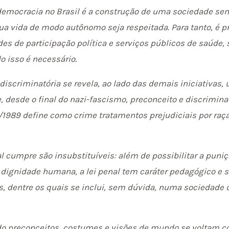
democracia no Brasil é a construção de uma sociedade se
a vida de modo autônomo seja respeitada. Para tanto, é pr
s de participação política e serviços públicos de saúde,
o isso é necessário.
idiscriminatória se revela, ao lado das demais iniciativa
, desde o final do nazi-fascismo, preconceito e discrimin
6/1989 define como crime tratamentos prejudiciais por raça, 
l cumpre são insubstituíveis: além de possibilitar a puni
 a dignidade humana, a lei penal tem caráter pedagógico e 
s, dentre os quais se inclui, sem dúvida, numa sociedade d
do preconceitos, costumes e visões de mundo se voltam co