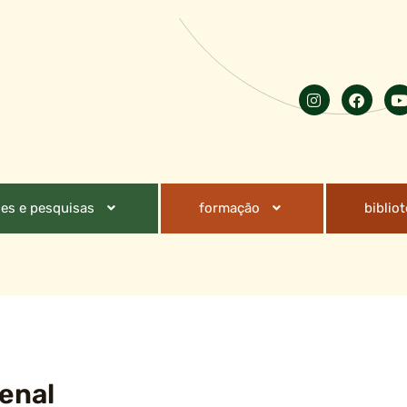
es e pesquisas
formação
biblio
penal