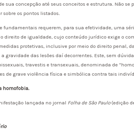
de sua concepção até seus conceitos e estrutura. Não se
r sobre os pontos listados.
 e fundamentais requerem, para sua efetividade, uma sér
o direito de igualdade, cujo conteúdo jurídico exige o c
edidas protetivas, inclusive por meio do direito penal, d
a gravidade das lesões daí decorrentes. Este, sem dúvida
bissexuais, travestis e transexuais, denominada de “hom
es de grave violência física e simbólica contra tais indiví
da homofobia.
nifestação lançada no jornal
Folha de São Paulo
(edição d
rio