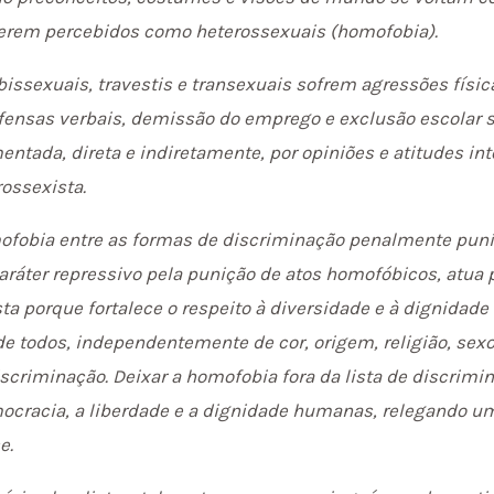
serem percebidos como heterossexuais (homofobia).
ssexuais, travestis e transexuais sofrem agressões físic
ensas verbais, demissão do emprego e exclusão escolar s
entada, direta e indiretamente, por opiniões e atitudes in
ossexista.
ofobia entre as formas de discriminação penalmente punív
aráter repressivo pela punição de atos homofóbicos, atua
sta porque fortalece o respeito à diversidade e à dignida
 de todos, independentemente de cor, origem, religião, sexo
scriminação. Deixar a homofobia fora da lista de discrimin
mocracia, a liberdade e a dignidade humanas, relegando 
e.