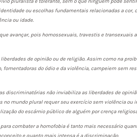
vio pluralista e tolerante, sem o que ninguém pode sentir
dentidade ou escolhas fundamentais relacionadas a cor, ori
ência ou idade.
que avançar, pois homossexuais, travestis e transexuais 
liberdades de opinião ou de religião. Assim como na proib
são, fomentadoras do ódio e da violência, campeiem sem res
as discriminatórias não inviabiliza as liberdades de opini
es no mundo plural requer seu exercício sem violência ou i
ização do escárnio público de alguém por crença religiosa
s para combater a homofobia é tanto mais necessário quan
econceito e quanto mais intensa é a discriminação.