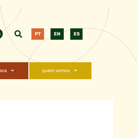
PT
EN
ES
teca
quem somos