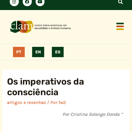
PT
EN
ES
Os imperativos da
consciência
artigos e resenhas
/ Por
fw2
Por Cristina Solange Donda *