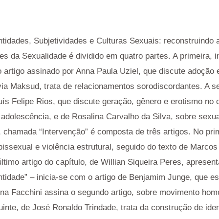
ntidades, Subjetividades e Culturas Sexuais: reconstruindo
es da Sexualidade é dividido em quatro partes. A primeira, i
 artigo assinado por Anna Paula Uziel, que discute adoçã
Ívia Maksud, trata de relacionamentos sorodiscordantes. A 
Luís Felipe Rios, que discute geração, gênero e erotismo no
a adolescência, e de Rosalina Carvalho da Silva, sobre sex
te, chamada “Intervenção” é composta de três artigos. No pri
bissexual e violência estrutural, seguido do texto de Marc
timo artigo do capítulo, de Willian Siqueira Peres, apresen
dentidade” – inicia-se com o artigo de Benjamim Junge, que 
na Facchini assina o segundo artigo, sobre movimento hom
guinte, de José Ronaldo Trindade, trata da construção de i