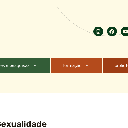
es e pesquisas
formação
biblio
Sexualidade