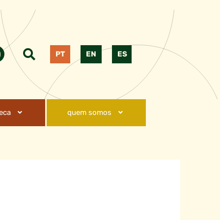
PT
EN
ES
teca
quem somos