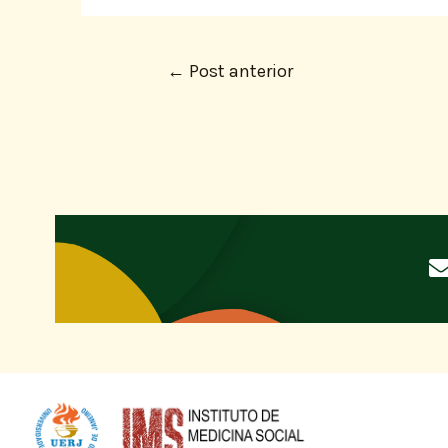
←
Post anterior