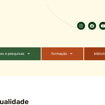
es e pesquisas
formação
biblio
xualidade