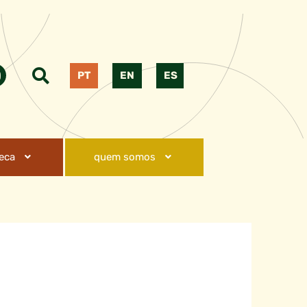
PT
EN
ES
teca
quem somos