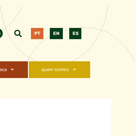
PT
EN
ES
teca
quem somos