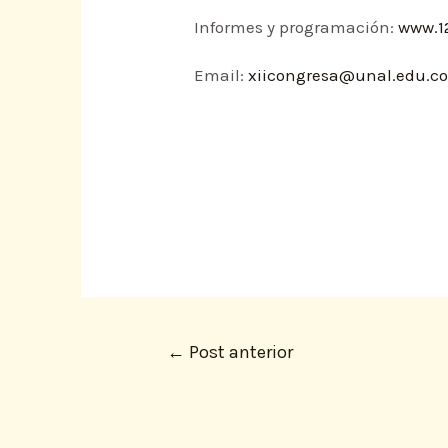
Informes y programación:
www.1
Email:
xiicongresa@unal.edu.c
←
Post anterior