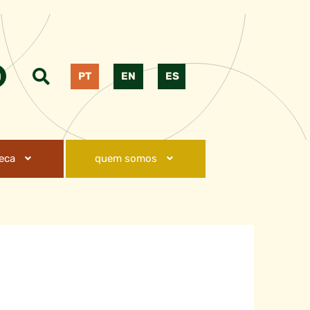
PT
EN
ES
teca
quem somos