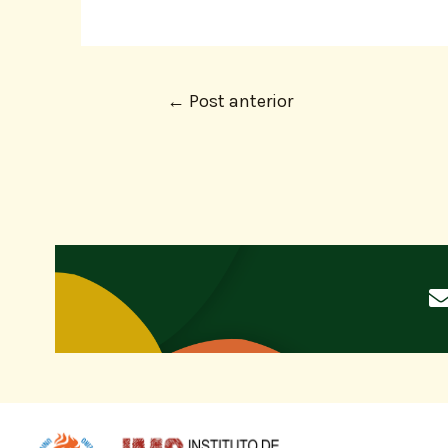
←
Post anterior