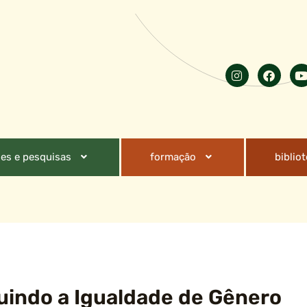
es e pesquisas
formação
biblio
uindo a Igualdade de Gênero