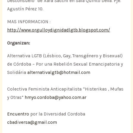
Desconsuelo” de Xara Sacchi en Sala Quinto Deva. Pje.
Agustín Pérez 10.
MAS INFORMACION :
http://www.orgulloydignidadlgtb.blogspot.com/
Organizan:
Alternativa LGTB (Lésbico, Gay, Transgénero y Bisexual)
de Córdoba – Por una Rebelión Sexual Emancipatoria y
Solidária
alternativalgtb@hotmail.com
Colectiva Feminista Anticapitalista “Histerikas , Mufas
y Otras”
hmyo.cordoba@yahoo.com.ar
Encuentro
por la Diversidad Cordoba
cbadiversa@gmail.com