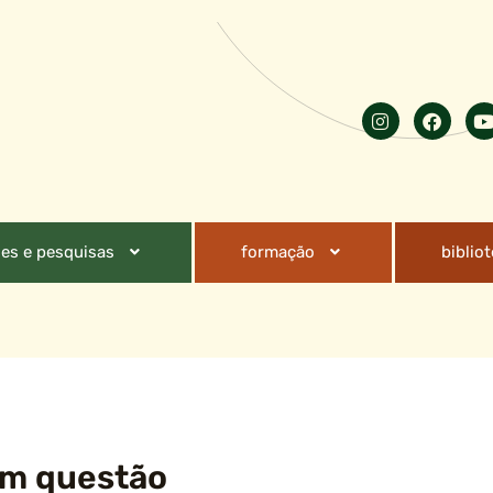
es e pesquisas
formação
biblio
em questão