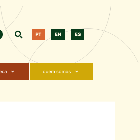
PT
EN
ES
teca
quem somos